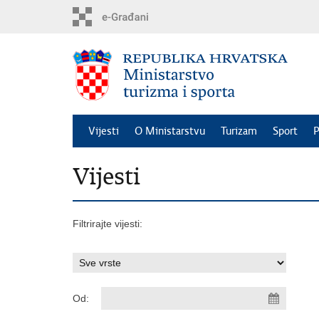
Preskoči
na
glavni
sadržaj
Vijesti
O Ministarstvu
Turizam
Sport
P
Vijesti
Filtrirajte vijesti:
Od: