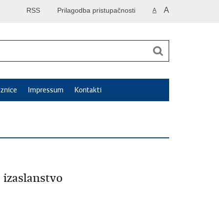
A
RSS
Prilagodba pristupačnosti
A
znice
Impressum
Kontakti
 izaslanstvo