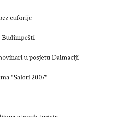
bez euforije
u Budimpešti
i novinari u posjetu Dalmaciji
izma "Salori 2007"