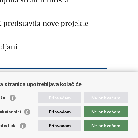
ijuna stranih turista
 predstavila nove projekte
bljani
3
1264
1265
1266
1267
1268
a stranica upotrebljava kolačiće
žni
Prihvaćam
Ne prihvaćam
nkcionalni
Prihvaćam
Ne prihvaćam
orisne poveznice
atistički
Prihvaćam
Ne prihvaćam
ada RH
atski sabor