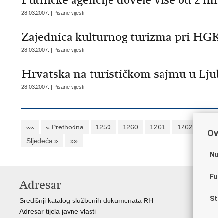
Putničke agencije dovele više od 2 mil
28.03.2007. | Pisane vijesti
Zajednica kulturnog turizma pri HGK
28.03.2007. | Pisane vijesti
Hrvatska na turističkom sajmu u Lju
28.03.2007. | Pisane vijesti
««
« Prethodna
1259
1260
1261
1262
126
Ov
Sljedeća »
»»
Nu
Fu
Adresar
K
St
Središnji katalog službenih dokumenata RH
Vl
Adresar tijela javne vlasti
Hrv