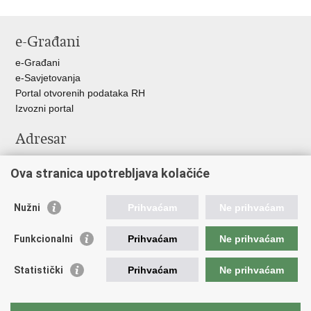
e-Građani
e-Građani
e-Savjetovanja
Portal otvorenih podataka RH
Izvozni portal
Adresar
Središnji katalog službenih dokumenata RH
Ova stranica upotrebljava kolačiće
Adresar tijela javne vlasti
Pozivi za žurnu pomoć
Nužni
Prihvaćam
Ne prihvaćam
Korisne poveznice
Funkcionalni
Prihvaćam
Ne prihvaćam
Vlada RH
Hrvatski sabor
Statistički
Prihvaćam
Ne prihvaćam
Predsjednik RH
Pučka pravobraniteljica
Pravobraniteljica za ravnopravnost spolova