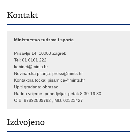
Kontakt
Ministarstvo turizma i sporta
Prisavlje 14, 10000 Zagreb
Tel: 01 6161 222
kabinet@mints.hr
Novinarska pitanja:
press@mints.hr
Kontaktna točka:
pisarnica@mints.hr
Upiti građana:
obrazac
Radno vrijeme: ponedjeljak-petak 8:30-16:30
OIB: 87892589782 ; MB: 02323427
Izdvojeno