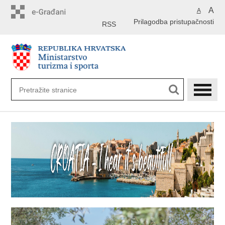
Preskoči
A
A
na
Prilagodba pristupačnosti
glavni
RSS
sadržaj