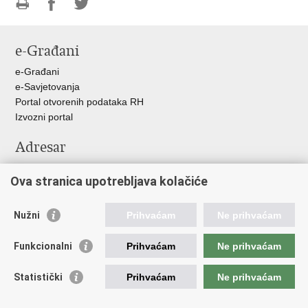
Ispiši
Podijeli
Podijeli
stranicu
na
na
e-Građani
Facebooku
Twitteru
e-Građani
e-Savjetovanja
Portal otvorenih podataka RH
Izvozni portal
Adresar
Središnji katalog službenih dokumenata RH
Ova stranica upotrebljava kolačiće
Adresar tijela javne vlasti
Pozivi za žurnu pomoć
Nužni
Prihvaćam
Ne prihvaćam
Korisne poveznice
Funkcionalni
Prihvaćam
Ne prihvaćam
Vlada RH
Hrvatski sabor
Statistički
Prihvaćam
Ne prihvaćam
Predsjednik RH
Pučka pravobraniteljica