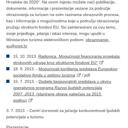
Hrvatske do 2020“. Na ovom mjestu možete naći publikacije,
dokumente, informacije i prezentacije vezane za područje
obrazovanja za turizam na svim razinama obrazovnih procesa,
kao i informacije o mogućnostima koje u području obrazovanja
pružaju strukturni fondovi EU. Svi zainteresirani za ovu temu,
svoje prijedloge, pitanja i iskaz interesa, mogu uputiti u
Ministarstvo turizma elektroničkom poštom:
obrazovanje-
eu@mint.hr
15. 10. 2013.
Radionica „Mogućnosti financiranja projekata
strukovnih udruga kroz strukturne fondove EU“
18. 9. 2013. -
Mogućnosti korištenja sredstava
Europskog
socijalnog fonda u sektoru turizma
/.pdf
15. 7. 2013. -
Dodjele bespovratnih sredstava u okviru
operativnog programa
Razvoj ljudskih potencijala
2007.-2013.
(planirane objave natječaja za 2013.
godinu)
3. 7. 2013. - Centri izvrsnosti za jačanje konkurentnosti ljudskih
potencijala u turizmu
Prezentacije