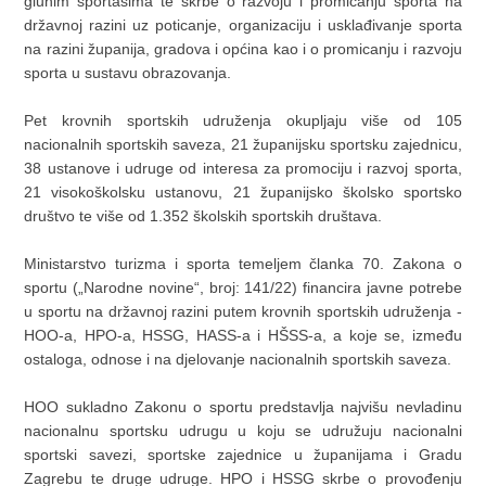
gluhim sportašima te skrbe o razvoju i promicanju sporta na
državnoj razini uz poticanje, organizaciju i usklađivanje sporta
na razini županija, gradova i općina kao i o promicanju i razvoju
sporta u sustavu obrazovanja.
Pet krovnih sportskih udruženja okupljaju više od 105
nacionalnih sportskih saveza, 21 županijsku sportsku zajednicu,
38 ustanove i udruge od interesa za promociju i razvoj sporta,
21 visokoškolsku ustanovu, 21 županijsko školsko sportsko
društvo te više od 1.352 školskih sportskih društava.
Ministarstvo turizma i sporta temeljem članka 70. Zakona o
sportu („Narodne novine“, broj: 141/22) financira javne potrebe
u sportu na državnoj razini putem krovnih sportskih udruženja -
HOO-a, HPO-a, HSSG, HASS-a i HŠSS-a, a koje se, između
ostaloga, odnose i na djelovanje nacionalnih sportskih saveza.
HOO sukladno Zakonu o sportu predstavlja najvišu nevladinu
nacionalnu sportsku udrugu u koju se udružuju nacionalni
sportski savezi, sportske zajednice u županijama i Gradu
Zagrebu te druge udruge. HPO i HSSG skrbe o provođenju