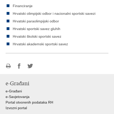
Financiranje
Hrvatski olimpijski odbor i nacionalni sportski savezi
Hrvatski paraolimpijski odbor
Hrvatski sportski savez gluhih
Hrvatski školski sportski savez
Hrvatski akademski sportski savez
Ispiši
Podijeli
Podijeli
stranicu
na
na
e-Građani
Facebooku
Twitteru
e-Građani
e-Savjetovanja
Portal otvorenih podataka RH
Izvozni portal