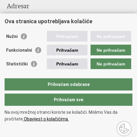
Adresar
Središnji katalog službenih dokumenata RH
Ova stranica upotrebljava kolačiće
Adresar tijela javne vlasti
Pozivi za žurnu pomoć
Nužni
Prihvaćam
Ne prihvaćam
Korisne poveznice
Funkcionalni
Prihvaćam
Ne prihvaćam
Vlada RH
Hrvatski sabor
Statistički
Prihvaćam
Ne prihvaćam
Predsjednik RH
Pučka pravobraniteljica
Pravobraniteljica za ravnopravnost spolova
Prihvaćam odabrane
Povjerenik za informiranje
Prihvaćam sve
Povratak na vrh
Na ovoj mrežnoj stranci koriste se kolačići. Molimo Vas da
Copyright © 2026 Ministarstvo turizma i sporta Republike Hrvatske.
Uvjeti
pročitate
Obavijest o kolačićima.
korištenja
.
Izjava o pristupačnosti
.