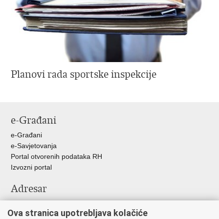
Planovi rada sportske inspekcije
e-Građani
e-Građani
e-Savjetovanja
Portal otvorenih podataka RH
Izvozni portal
Adresar
Središnji katalog službenih dokumenata RH
Ova stranica upotrebljava kolačiće
Adresar tijela javne vlasti