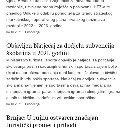
vijeća Hrvatske turističke zajednice za novo mandatno
razdoblje, usvojena radna izvješća o poslovanju HTZ-a te
prijedlog Odluke o odabiru ponuditelja za izradu strateškog
marketinškog i operativnog plana hrvatskog turizma za
razdoblje 2022. – 2026. godine.
04.10.2021. | Priopćenja
​Objavljen Natječaj za dodjelu subvencija
školarina u 2021. godini
Ministarstvo turizma i sporta objavilo je natječaj za poticanje
školovanja bivših i sadašnjih vrhunskih sportaša s ciljem bolje
skrbi o sportašima, poticanju dual karijere i školovanju bivših i
sadašnjih vrhunskih sportaša. Natječaj za dodjelu subvencija
školarina namijenjen je sportašima osvajačima medalja na
olimpijskim igrama, paraolimpijskim igrama i olimpijskim igrama
gluhih te bivšim i sadašnjim vrhunskim sportašima.
04.10.2021. | Priopćenja
Brnjac: U rujnu ostvaren značajan
turistički promet i prihodi