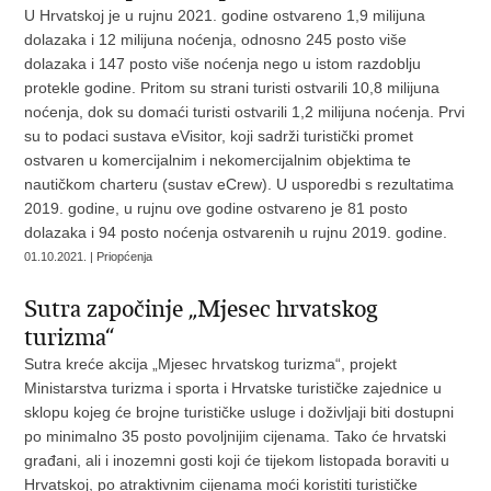
U Hrvatskoj je u rujnu 2021. godine ostvareno 1,9 milijuna
dolazaka i 12 milijuna noćenja, odnosno 245 posto više
dolazaka i 147 posto više noćenja nego u istom razdoblju
protekle godine. Pritom su strani turisti ostvarili 10,8 milijuna
noćenja, dok su domaći turisti ostvarili 1,2 milijuna noćenja. Prvi
su to podaci sustava eVisitor, koji sadrži turistički promet
ostvaren u komercijalnim i nekomercijalnim objektima te
nautičkom charteru (sustav eCrew). U usporedbi s rezultatima
2019. godine, u rujnu ove godine ostvareno je 81 posto
dolazaka i 94 posto noćenja ostvarenih u rujnu 2019. godine.
01.10.2021. | Priopćenja
​Sutra započinje „Mjesec hrvatskog
turizma“
Sutra kreće akcija „Mjesec hrvatskog turizma“, projekt
Ministarstva turizma i sporta i Hrvatske turističke zajednice u
sklopu kojeg će brojne turističke usluge i doživljaji biti dostupni
po minimalno 35 posto povoljnijim cijenama. Tako će hrvatski
građani, ali i inozemni gosti koji će tijekom listopada boraviti u
Hrvatskoj, po atraktivnim cijenama moći koristiti turističke