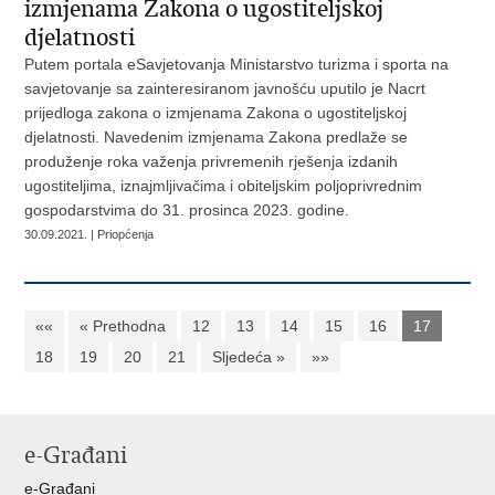
izmjenama Zakona o ugostiteljskoj
djelatnosti
Putem portala eSavjetovanja Ministarstvo turizma i sporta na
savjetovanje sa zainteresiranom javnošću uputilo je Nacrt
prijedloga zakona o izmjenama Zakona o ugostiteljskoj
djelatnosti. Navedenim izmjenama Zakona predlaže se
produženje roka važenja privremenih rješenja izdanih
ugostiteljima, iznajmljivačima i obiteljskim poljoprivrednim
gospodarstvima do 31. prosinca 2023. godine.
30.09.2021. | Priopćenja
««
« Prethodna
12
13
14
15
16
17
18
19
20
21
Sljedeća »
»»
e-Građani
e-Građani