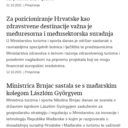
21.10.2021. | Priopćenja
Za pozicioniranje Hrvatske kao
zdravstvene destinacije važna je
međuresorna i međusektorska suradnja
U Ministarstvu turizma i sporta danas je održan sastanak s
ravnateljima specijalnih bolnica i lječilišta te predstavnicima
Ministarstva zdravstva s temom razvoja zdravstvenog turizma i
posebnim naglaskom na pripremu projekata koji se mogu
financirati europskim sredstvima.
12.10.2021. | Priopćenja
Ministrica Brnjac sastala se s mađarskim
kolegom Lászlóm Györgyem
Ministrica turizma i sporta Nikolina Brnjac danas se susrela s
državnim tajnikom Lászlóm Györgyjem zaduženim za
gospodarsku strategiju i regulaciju u Ministarstvu za inovacije i
tehnologiju Republike Mađarske s kojim je razgovarala o
dosadašnjoj suradnji Hrvatske i Mađarske u turizmu te važnosti