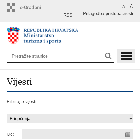
Preskoči
A
A
na
Prilagodba pristupačnosti
glavni
RSS
sadržaj
Vijesti
Filtrirajte vijesti:
Od: