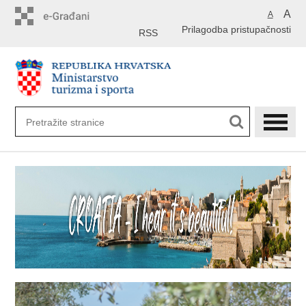
Preskoči
A
A
na
Prilagodba pristupačnosti
glavni
RSS
sadržaj