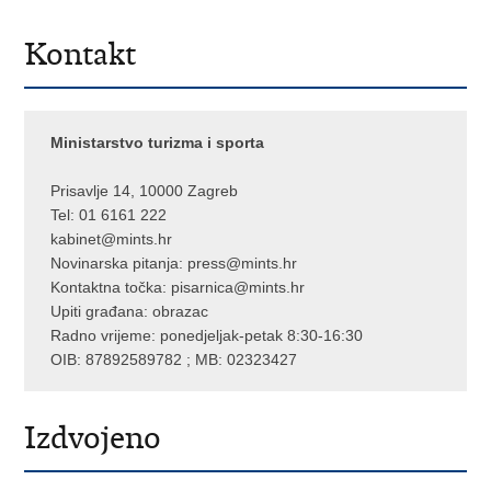
Kontakt
Ministarstvo turizma i sporta
Prisavlje 14, 10000 Zagreb
Tel: 01 6161 222
kabinet@mints.hr
Novinarska pitanja:
press@mints.hr
Kontaktna točka:
pisarnica@mints.hr
Upiti građana:
obrazac
Radno vrijeme: ponedjeljak-petak 8:30-16:30
OIB: 87892589782 ; MB: 02323427
Izdvojeno