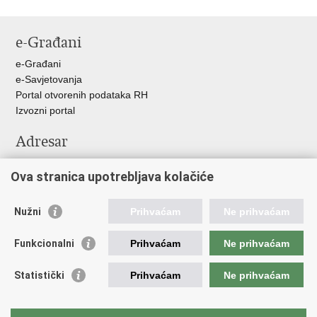
e-Građani
e-Građani
e-Savjetovanja
Portal otvorenih podataka RH
Izvozni portal
Adresar
Središnji katalog službenih dokumenata RH
Ova stranica upotrebljava kolačiće
Adresar tijela javne vlasti
Pozivi za žurnu pomoć
Nužni
Prihvaćam
Ne prihvaćam
Korisne poveznice
Funkcionalni
Prihvaćam
Ne prihvaćam
Vlada RH
Hrvatski sabor
Statistički
Prihvaćam
Ne prihvaćam
Predsjednik RH
Pučka pravobraniteljica
Pravobraniteljica za ravnopravnost spolova