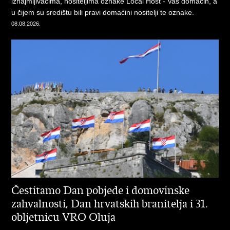
iznajmljivačima, nositeljima oznake Local Host - Vaš domaćin, a
u čijem su središtu bili pravi domaćini nositelji te oznake.
08.08.2026.
Čestitamo Dan pobjede i domovinske
zahvalnosti, Dan hrvatskih branitelja i 31.
obljetnicu VRO Oluja