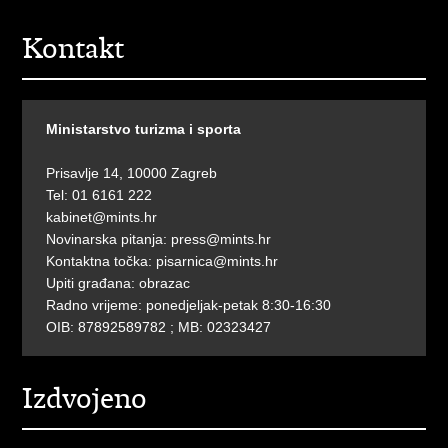
Kontakt
Ministarstvo turizma i sporta
Prisavlje 14, 10000 Zagreb
Tel: 01 6161 222
kabinet@mints.hr
Novinarska pitanja:
press@mints.hr
Kontaktna točka:
pisarnica@mints.hr
Upiti građana:
obrazac
Radno vrijeme: ponedjeljak-petak 8:30-16:30
OIB: 87892589782 ; MB: 02323427
Izdvojeno