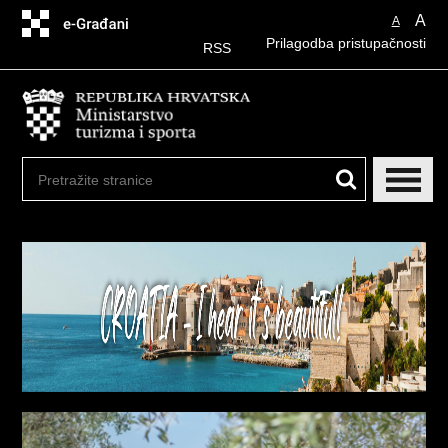
Preskoči
A
A
na
Prilagodba pristupačnosti
glavni
RSS
sadržaj