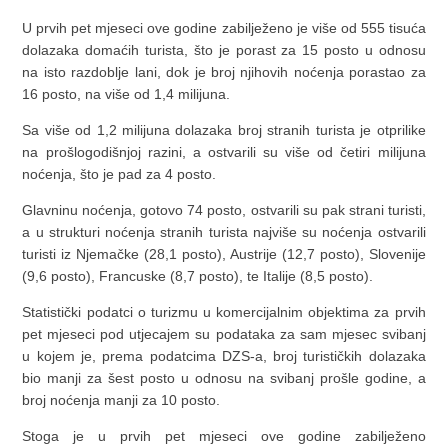
U prvih pet mjeseci ove godine zabilježeno je više od 555 tisuća
dolazaka domaćih turista, što je porast za 15 posto u odnosu
na isto razdoblje lani, dok je broj njihovih noćenja porastao za
16 posto, na više od 1,4 milijuna.
Sa više od 1,2 milijuna dolazaka broj stranih turista je otprilike
na prošlogodišnjoj razini, a ostvarili su više od četiri milijuna
noćenja, što je pad za 4 posto.
Glavninu noćenja, gotovo 74 posto, ostvarili su pak strani turisti,
a u strukturi noćenja stranih turista najviše su noćenja ostvarili
turisti iz Njemačke (28,1 posto), Austrije (12,7 posto), Slovenije
(9,6 posto), Francuske (8,7 posto), te Italije (8,5 posto).
Statistički podatci o turizmu u komercijalnim objektima za prvih
pet mjeseci pod utjecajem su podataka za sam mjesec svibanj
u kojem je, prema podatcima DZS-a, broj turističkih dolazaka
bio manji za šest posto u odnosu na svibanj prošle godine, a
broj noćenja manji za 10 posto.
Stoga je u prvih pet mjeseci ove godine zabilježeno