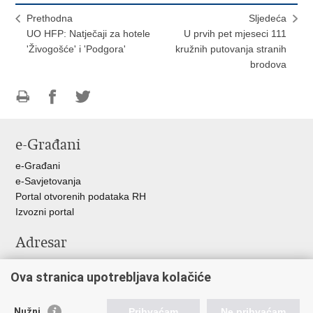
Prethodna
Sljedeća
UO HFP: Natječaji za hotele
U prvih pet mjeseci 111
'Živogošće' i 'Podgora'
kružnih putovanja stranih
brodova
Ispiši
Podijeli
Podijeli
stranicu
na
na
e-Građani
Facebooku
Twitteru
e-Građani
e-Savjetovanja
Portal otvorenih podataka RH
Izvozni portal
Adresar
Središnji katalog službenih dokumenata RH
Ova stranica upotrebljava kolačiće
Adresar tijela javne vlasti
Pozivi za žurnu pomoć
Nužni
Prihvaćam
Ne prihvaćam