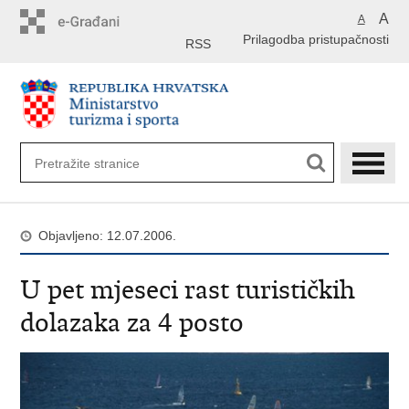
Preskoči
A
A
na
Prilagodba pristupačnosti
glavni
RSS
sadržaj
Objavljeno: 12.07.2006.
U pet mjeseci rast turističkih
dolazaka za 4 posto