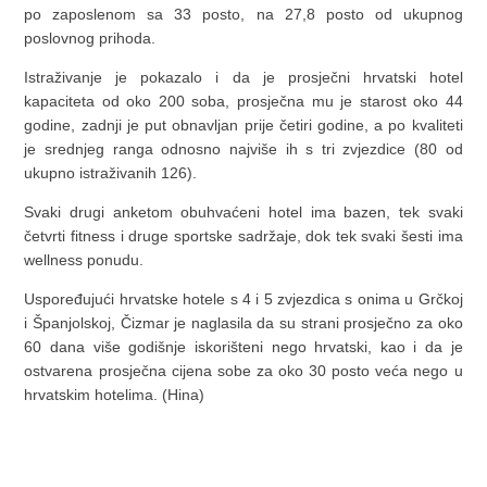
po zaposlenom sa 33 posto, na 27,8 posto od ukupnog
poslovnog prihoda.
Istraživanje je pokazalo i da je prosječni hrvatski hotel
kapaciteta od oko 200 soba, prosječna mu je starost oko 44
godine, zadnji je put obnavljan prije četiri godine, a po kvaliteti
je srednjeg ranga odnosno najviše ih s tri zvjezdice (80 od
ukupno istraživanih 126).
Svaki drugi anketom obuhvaćeni hotel ima bazen, tek svaki
četvrti fitness i druge sportske sadržaje, dok tek svaki šesti ima
wellness ponudu.
Uspoređujući hrvatske hotele s 4 i 5 zvjezdica s onima u Grčkoj
i Španjolskoj, Čizmar je naglasila da su strani prosječno za oko
60 dana više godišnje iskorišteni nego hrvatski, kao i da je
ostvarena prosječna cijena sobe za oko 30 posto veća nego u
hrvatskim hotelima. (Hina)