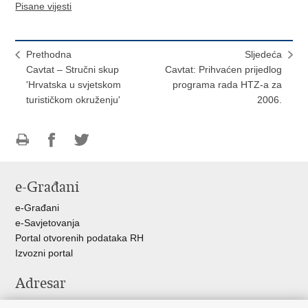
Pisane vijesti
Prethodna
Sljedeća
Cavtat – Stručni skup
Cavtat: Prihvaćen prijedlog
'Hrvatska u svjetskom
programa rada HTZ-a za
turističkom okruženju'
2006.
Ispiši
Podijeli
Podijeli
stranicu
na
na
e-Građani
Facebooku
Twitteru
e-Građani
e-Savjetovanja
Portal otvorenih podataka RH
Izvozni portal
Adresar
Središnji katalog službenih dokumenata RH