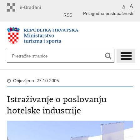
Preskoči
A
A
na
Prilagodba pristupačnosti
glavni
RSS
sadržaj
Objavljeno: 27.10.2005.
Istraživanje o poslovanju
hotelske industrije