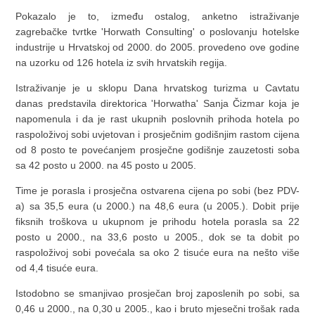
Pokazalo je to, između ostalog, anketno istraživanje
zagrebačke tvrtke 'Horwath Consulting' o poslovanju hotelske
industrije u Hrvatskoj od 2000. do 2005. provedeno ove godine
na uzorku od 126 hotela iz svih hrvatskih regija.
Istraživanje je u sklopu Dana hrvatskog turizma u Cavtatu
danas predstavila direktorica 'Horwatha' Sanja Čizmar koja je
napomenula i da je rast ukupnih poslovnih prihoda hotela po
raspoloživoj sobi uvjetovan i prosječnim godišnjim rastom cijena
od 8 posto te povećanjem prosječne godišnje zauzetosti soba
sa 42 posto u 2000. na 45 posto u 2005.
Time je porasla i prosječna ostvarena cijena po sobi (bez PDV-
a) sa 35,5 eura (u 2000.) na 48,6 eura (u 2005.). Dobit prije
fiksnih troškova u ukupnom je prihodu hotela porasla sa 22
posto u 2000., na 33,6 posto u 2005., dok se ta dobit po
raspoloživoj sobi povećala sa oko 2 tisuće eura na nešto više
od 4,4 tisuće eura.
Istodobno se smanjivao prosječan broj zaposlenih po sobi, sa
0,46 u 2000., na 0,30 u 2005., kao i bruto mjesečni trošak rada