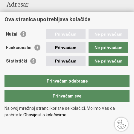
Adresar
Središnji katalog službenih dokumenata RH
Ova stranica upotrebljava kolačiće
Adresar tijela javne vlasti
Pozivi za žurnu pomoć
Nužni
Prihvaćam
Ne prihvaćam
Korisne poveznice
Funkcionalni
Prihvaćam
Ne prihvaćam
Vlada RH
Hrvatski sabor
Statistički
Prihvaćam
Ne prihvaćam
Predsjednik RH
Pučka pravobraniteljica
Pravobraniteljica za ravnopravnost spolova
Prihvaćam odabrane
Povjerenik za informiranje
Prihvaćam sve
Povratak na vrh
Na ovoj mrežnoj stranci koriste se kolačići. Molimo Vas da
Copyright © 2026 Ministarstvo turizma i sporta Republike Hrvatske.
Uvjeti
pročitate
Obavijest o kolačićima.
korištenja
.
Izjava o pristupačnosti
.