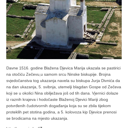
Davne 1516. godine Blažena Djevica Marija ukazala se pastirici
na otočiću Zečevu,u samom srcu Ninske biskupije. Brojna
svjedočanstva tog ukazanja navela su biskupa Jurja Divnića da
na dan ukazanja, 5. svibnja, utemelji blagdan Gospe od Zečeva
koji se u okolici Nina obilježava još od tih dana. Vjernici dolaze
iz raznih krajeva i hodočaste Blaženoj Djevici Mariji zbog
potvrđenih čudotvornih događanja koja su se zbila tijekom
proteklih pet stotina godina, a 5. kolovoza kip Djevice prenosi
se brodicama na mjesto ukazanja.