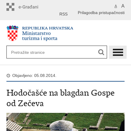
Preskoči
A
A
na
Prilagodba pristupačnosti
glavni
RSS
sadržaj
Objavljeno: 05.08.2014.
Hodočašće na blagdan Gospe
od Zečeva