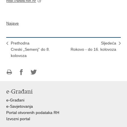
http://www.nin.hr
Najave
Prethodna
Sljedeća
Creski „Semenj“ do 8.
Rokovo - do 16. kolovoza
kolovoza
Ispiši
Podijeli
Podijeli
stranicu
na
na
e-Građani
Facebooku
Twitteru
e-Građani
e-Savjetovanja
Portal otvorenih podataka RH
Izvozni portal