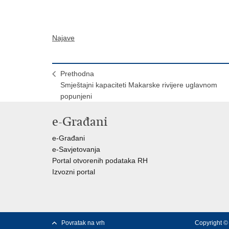
Najave
Prethodna
Smještajni kapaciteti Makarske rivijere uglavnom
popunjeni
e-Građani
e-Građani
e-Savjetovanja
Portal otvorenih podataka RH
Izvozni portal
Povratak na vrh
Copyright © 