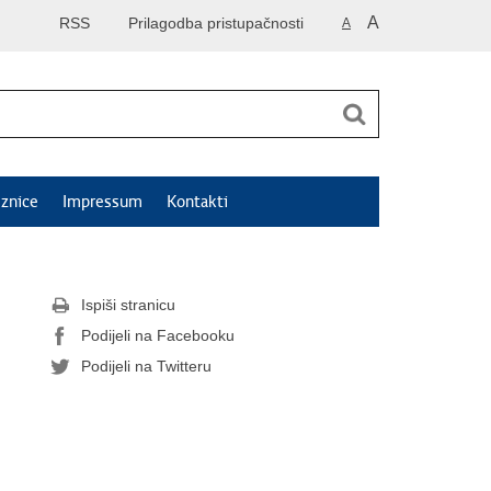
A
RSS
Prilagodba pristupačnosti
A
znice
Impressum
Kontakti
Ispiši stranicu
Podijeli na Facebooku
Podijeli na Twitteru