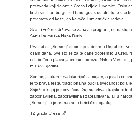
proizvoda koji dolaze s Cresa i cijele Hrvatske. Osim c
krčki sir, hamburger od tune, gulaš od alohtone creske 
predmeta od kože, do kovača i umjetničkih radova.
Sve tri večeri održava se zabavni program, od nastup
Senjal te muške klape Burin.
Prvi put se „Semenj“ spominje u dekretu Republike Ven
osam dana. Sve što se za te dane dopremilo u Cres, radi
oslobođeno plaćanja carina i poreza. Nakon Venecije, 
iz 1828. godine.
Semenj je stara hrvatska riječ za sajam, a pisala se s
je to prava fešta, tradicionalna pučka svečanost koja j
Snježne kojoj je posvećena župna crkva i trajala bi tri
zapostavljena, zaboravljena i zabranjivana, ali u naro
„Semenj“ te je prerastao u turistički događaj .
TZ grada Cresa