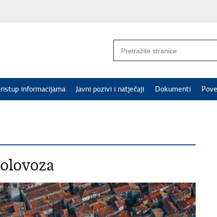
ristup informacijama
Javni pozivi i natječaji
Dokumenti
Pove
kolovoza