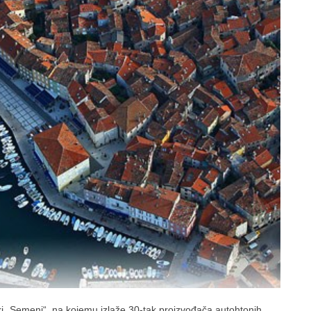
ki „Semenj“, na kojemu izlaže 30-tak proizvođača autohtonih