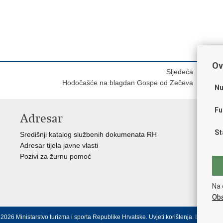
Ov
Sljedeća
Hodočašće na blagdan Gospe od Zečeva
Nu
Fu
Adresar
K
St
Središnji katalog službenih dokumenata RH
Vl
Adresar tijela javne vlasti
Hrv
Pozivi za žurnu pomoć
Pre
Puč
Pra
Na 
Pov
Oba
2026 Ministarstvo turizma i sporta Republike Hrvatske.
Uvjeti korištenja
.
Izjava o p