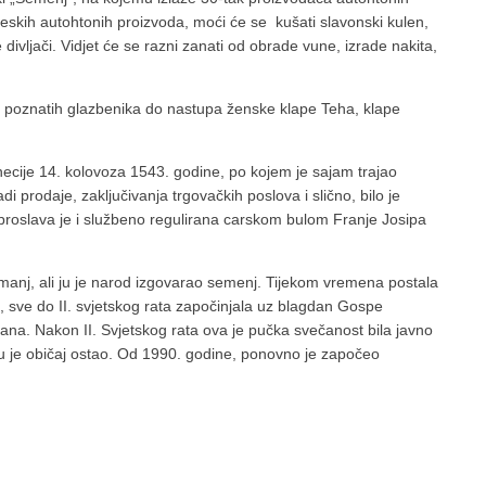
reskih autohtonih proizvoda, moći će se kušati slavonski kulen,
divljači. Vidjet će se razni zanati od obrade vune, izrade nakita,
a poznatih glazbenika do nastupa ženske klape Teha, klape
ecije 14. kolovoza 1543. godine, po kojem je sajam trajao
 prodaje, zaključivanja trgovačkih poslova i slično, bilo je
proslava je i službeno regulirana carskom bulom Franje Josipa
amanj, ali ju je narod izgovarao semenj. Tijekom vremena postala
e, sve do II. svjetskog rata započinjala uz blagdan Gospe
 dana. Nakon II. Svjetskog rata ova je pučka svečanost bila javno
du je običaj ostao. Od 1990. godine, ponovno je započeo