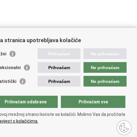
a stranica upotrebljava kolačiće
žni
Prihvaćam
Ne prihvaćam
nkcionalni
Prihvaćam
Ne prihvaćam
orisne poveznice
atistički
Prihvaćam
Ne prihvaćam
ada RH
atski sabor
dsjednik RH
Prihvaćam odabrane
Prihvaćam sve
ka pravobraniteljica
vobraniteljica za ravnopravnost spolova
ovoj mrežnoj stranci koriste se kolačići. Molimo Vas da pročitate
jerenik za informiranje
vijest o kolačićima.
ristupačnosti
.