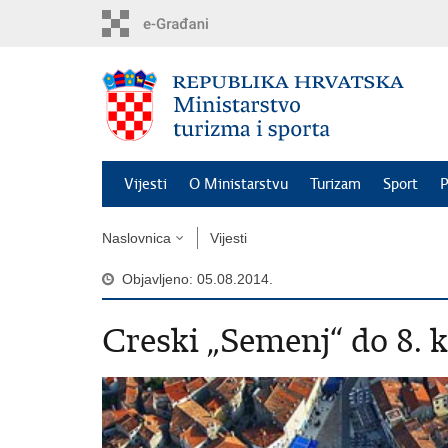
Preskoči
na
glavni
sadržaj
Vijesti
O Ministarstvu
Turizam
Sport
P
Naslovnica
Vijesti
Objavljeno: 05.08.2014.
Creski „Semenj“ do 8. 