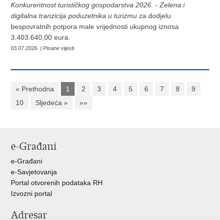
Konkurentnost turističkog gospodarstva 2026. - Zelena i
digitalna tranzicija poduzetnika u turizmu
za dodjelu
bespovratnih potpora male vrijednosti ukupnog iznosa
3.403.640,00 eura.
03.07.2026. | Pisane vijesti
« Prethodna
1
2
3
4
5
6
7
8
9
10
Sljedeća »
»»
e-Građani
e-Građani
e-Savjetovanja
Portal otvorenih podataka RH
Izvozni portal
Adresar