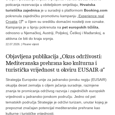
poticanja rezervacija u obiteljskom smještaju,
Hrvatska
turistička zajednica
je u suradnji s platformom
Booking.com
pokrenula zajedničku promotivnu kampanju „
Experience real
Croatia
“ u čijem su središtu domaćini nositelji ove oznake.
Kampanja je u lipnju pokrenuta na
pet europskih tržišta
,
odnosno u Njemačkoj, Austriji, Poljskoj, Češkoj i Mađarskoj, a
aktivna će biti do kraja srpnja.
22.07.2026. | Pisane vijesti
Objavljena publikacija „Okus održivosti:
Mediteranska prehrana kao kulturna i
turistička vrijednost u okviru EUSAIR-a“
Strategija Europske unije za jadransko-jonsku regiju (EUSAIR)
okuplja deset zemalja s ciljem jačanja suradnje, razmjene
znanja te promicanja održivog razvoja i zajedničkih europskih
vrijednosti u jadransko-jonskom području. Jedno od pet
tematskih područja Strategije je održivi turizam, unutar kojeg je
prepoznat značajan potencijal mediteranske prehrane kao
kulturne i turističke vrijednosti.