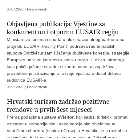
08.07.2026. | Pisane vijesti
Objavljena publikacija: Vještine za
konkurentnu i otpornu EUSAIR regiju
Ministarstvo turizma i sporta u ulozi nacionalnog partnera na
projektu EUSAIR „Facility Point“ podržava rad tematskih
stupova Održivi turizam i Jačanje društvene kohezije, strategije
Europske unije za jadransko-jonsku regiju. U okviru strategije
koja potiče jačanje suradnje i koordinirani razvoj država,
provedeno je istraživanje o razvoju vještina u deset država
sudionica EUSAIR-a.
08.07.2026. | Pisane vijesti
Hrvatski turizam zadržao pozitivne
trendove u prvih šest mjeseci
Prema podacima sustava
eVisitor
, koji sadrži turistički promet
ostvaren u komercijalnim i nekomercijalnim objektima te
nautičkom charteru (sustav eCrew), u Hrvatskoj je u razdoblju
od siječnja do kraja lipnja
ostvareno više od
7,6 milijuna