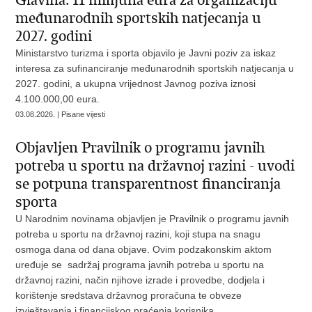
Glavina: 11 milijuna eura za organizaciju
međunarodnih sportskih natjecanja u
2027. godini
Ministarstvo turizma i sporta objavilo je Javni poziv za iskaz
interesa za sufinanciranje međunarodnih sportskih natjecanja u
2027. godini, a ukupna vrijednost Javnog poziva iznosi
4.100.000,00 eura.
03.08.2026. | Pisane vijesti
Objavljen Pravilnik o programu javnih
potreba u sportu na državnoj razini - uvodi
se potpuna transparentnost financiranja
sporta
U Narodnim novinama objavljen je Pravilnik o programu javnih
potreba u sportu na državnoj razini, koji stupa na snagu
osmoga dana od dana objave. Ovim podzakonskim aktom
uređuje se sadržaj programa javnih potreba u sportu na
državnoj razini, način njihove izrade i provedbe, dodjela i
korištenje sredstava državnog proračuna te obveze
izvještavanja i financijskog praćenja korisnika.