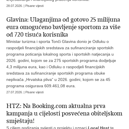
28.07.2026. | Pisane vijesti
Glavina: Ulaganjima od gotovo 25 milijuna
eura omogućeno bavljenje sportom za više
od 720 tisuća korisnika
Ministar turizma i sporta Tonči Glavina donio je Odluku o
raspodjeli financijskih sredstava za sufinanciranje sportskih
programa poticanja lokalnog sporta i sportskih natjecanja u
2026. godini, kojom se za 275 sportskih programa dodjeljuje
4,3 milijuna eura, kao i Odluku o raspodjeli financijskih
sredstava za sufinanciranje sportskih programa obuke
neplivača „Hrvatska pliva“ u 2026. godini, kojom se za 45
programa osigurava 609.461,08 eura.
27.07.2026. | Pisane vijesti
HTZ: Na Booking.com aktualna prva
kampanja u cijelosti posvećena obiteljskom
smještaju!
S ciljem podizanja svijesti o projektu i oznaci
Local Host
te