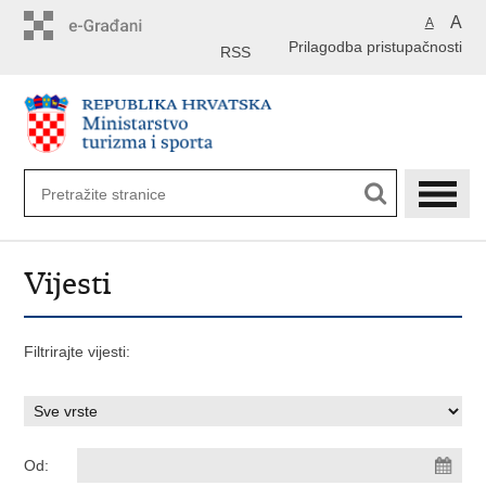
Preskoči
A
A
na
Prilagodba pristupačnosti
glavni
RSS
sadržaj
Vijesti
Filtrirajte vijesti:
Od: