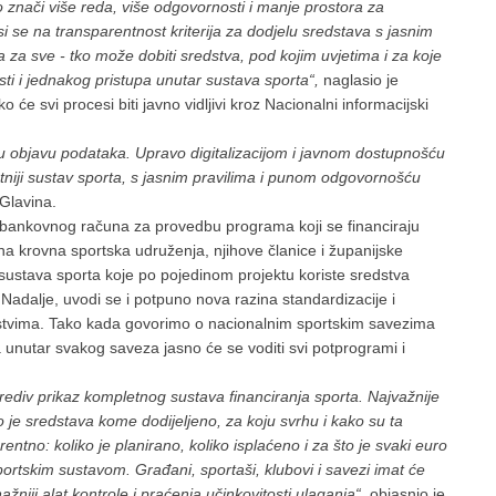
. To znači više reda, više odgovornosti i manje prostora za
i se na transparentnost kriterija za dodjelu sredstava s jasnim
za sve - tko može dobiti sredstva, pod kojim uvjetima i za koje
 i jednakog pristupa unutar sustava sporta“,
naglasio je
će svi procesi biti javno vidljivi kroz Nacionalni informacijski
vnu objavu podataka. Upravo digitalizacijom i javnom dostupnošću
entniji sustav sporta, s jasnim pravilima i punom odgovornošću
Glavina.
bankovnog računa za provedbu programa koji se financiraju
 krovna sportska udruženja, njihove članice i županijske
 sustava sporta koje po pojedinom projektu koriste sredstva
Nadalje, uvodi se i potpuno nova razina standardizacije i
dstvima. Tako kada govorimo o nacionalnim sportskim savezima
 unutar svakog saveza jasno će se voditi svi potprogrami i
orediv prikaz kompletnog sustava financiranja sporta. Najvažnije
o je sredstava kome dodijeljeno, za koju svrhu i kako su ta
entno: koliko je planirano, koliko isplaćeno i za što je svaki euro
portskim sustavom. Građani, sportaši, klubovi i savezi imat će
žniji alat kontrole i praćenja učinkovitosti ulaganja“,
objasnio je