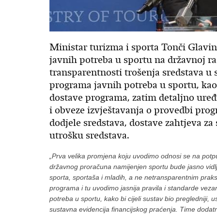
Ministar turizma i sporta Tonči Glavi
javnih potreba u sportu na državnoj ra
transparentnosti trošenja sredstava u 
programa javnih potreba u sportu, kao 
dostave programa, zatim detaljno uređ
i obveze izvještavanja o provedbi prog
dodjele sredstava, dostave zahtjeva za 
utrošku sredstava.
„Prva velika promjena koju uvodimo odnosi se na potpu
državnog proračuna namijenjen sportu bude jasno vidlji
sporta, sportaša i mladih, a ne netransparentnim pra
programa i tu uvodimo jasnija pravila i standarde veza
potreba u sportu, kako bi cijeli sustav bio pregledniji,
sustavna evidencija financijskog praćenja. Time dodat