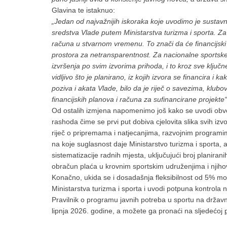
Glavina te istaknuo:
„Jedan od najvažnijih iskoraka koje uvodimo je sustavna
sredstva Vlade putem Ministarstva turizma i sporta. Z
računa u stvarnom vremenu. To znači da će financijski t
prostora za netransparentnost. Za nacionalne sportske
izvršenja po svim izvorima prihoda, i to kroz sve klju
vidljivo što je planirano, iz kojih izvora se financira i 
poziva i akata Vlade, bilo da je riječ o savezima, klu
financijskih planova i računa za sufinancirane projekte
Od ostalih izmjena napomenimo još kako se uvodi obvez
rashoda čime se prvi put dobiva cjelovita slika svih izv
riječ o pripremama i natjecanjima, razvojnim programima
na koje suglasnost daje Ministarstvo turizma i sporta,
sistematizacije radnih mjesta, uključujući broj planirani
obračun plaća u krovnim sportskim udruženjima i njihov
Konačno, ukida se i dosadašnja fleksibilnost od 5% m
Ministarstva turizma i sporta i uvodi potpuna kontrol
Pravilnik o programu javnih potreba u sportu na državn
lipnja 2026. godine, a možete ga pronaći na sljedećoj