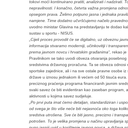
tokovi moći kontinuirano pratiti, analizirati i nadzirati
nepravilnosti. I konačno, četvrta važna promjena odnos
opsegom prava. Želimo potpuno jasna i jednaka pravila 
namjene. Time dodatno učvršćujemo načelo pravednosti
uvodno ministar Glavina na predstavljanju te dodao kako 
sustav u sportu - NISUS.
„Cijeli proces provodit će se digitalno, uz obveznu ja
informacija stvaramo moderniji, učinkovitiji i transpar
prema javnom novcu i hrvatskim građanima“,
rekao je 
Pravilnikom se tako uvodi obveza otvaranja posebnog 
sredstvima državnog proračuna. Ta se obveza odnosi na
sportske zajednice, ali i na sve ostale pravne osobe iz
države u iznosu jednakom ili većem od 50 tisuća eura. 
preciznog praćenja programa financiranih javnim sre
svaki savez će biti evidentiran kao zaseban program, a
aktivnosti u kojima savez sudjeluje.
„Po prvi puta imat ćemo detaljan, standardiziran i usp
od svega je što više neće biti nejasnoća oko toga kolik
sredstva utrošena. Sve će biti jasno, precizno i transpar
potrošen. To je velika promjena u načinu upravljanja s
puno jasniji uvid u korištenje javnog novca, a država sna