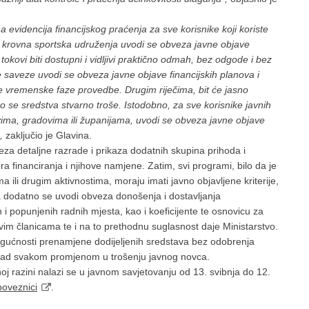
 evidencija financijskog praćenja za sve korisnike koji koriste
a krovna sportska udruženja uvodi se obveza javne objave
okovi biti dostupni i vidljivi praktično odmah, bez odgode i bez
 saveze uvodi se obveza javne objave financijskih planova i
čne vremenske faze provedbe. Drugim riječima, bit će jasno
kako se sredstva stvarno troše. Istodobno, za sve korisnike javnih
bovima, gradovima ili županijama, uvodi se obveza javne objave
“,
zaključio je Glavina.
a detaljne razrade i prikaza dodatnih skupina prihoda i
ora financiranja i njihove namjene. Zatim, svi programi, bilo da je
 ili drugim aktivnostima, moraju imati javno objavljene kriterije,
 a dodatno se uvodi obveza donošenja i dostavljanja
h i popunjenih radnih mjesta, kao i koeficijente te osnovicu za
im članicama te i na to prethodnu suglasnost daje Ministarstvo.
ogućnosti prenamjene dodijeljenih sredstava bez odobrenja
a nad svakom promjenom u trošenju javnog novca.
oj razini nalazi se u javnom savjetovanju od 13. svibnja do 12.
poveznici
.