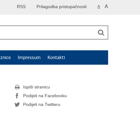
A
RSS
Prilagodba pristupačnosti
A
znice
Impressum
Kontakti
Ispiši stranicu
Podijeli na Facebooku
Podijeli na Twitteru