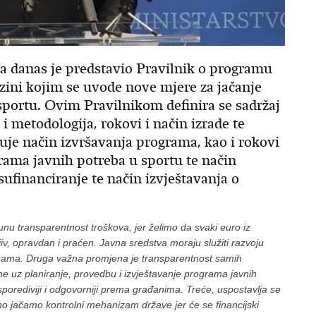
na danas je predstavio Pravilnik o programu
zini kojim se uvode nove mjere za jačanje
sportu. Ovim Pravilnikom definira se sadržaj
i metodologija, rokovi i način izrade te
uje način izvršavanja programa, kao i rokovi
rama javnih potreba u sportu te način
sufinanciranje te način izvještavanja o
nu transparentnost troškova, jer želimo da svaki euro iz
v, opravdan i praćen. Javna sredstva moraju služiti razvoju
ksama. Druga važna promjena je transparentnost samih
ne uz planiranje, provedbu i izvještavanje programa javnih
 usporediviji i odgovorniji prema građanima. Treće, uspostavlja se
no jačamo kontrolni mehanizam države jer će se financijski