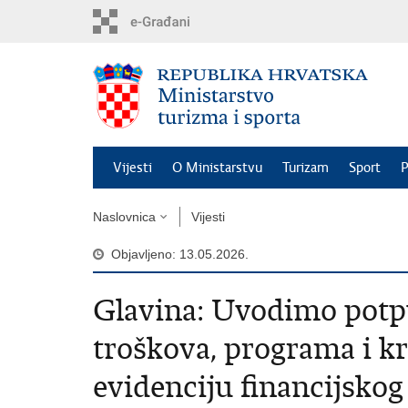
Preskoči
na
glavni
sadržaj
Vijesti
O Ministarstvu
Turizam
Sport
P
Naslovnica
Vijesti
Objavljeno: 13.05.2026.
Glavina: Uvodimo potp
troškova, programa i kr
evidenciju financijskog