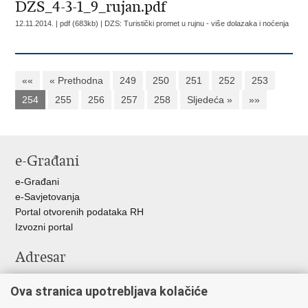
DZS_4-3-1_9_rujan.pdf
12.11.2014. | pdf (683kb) |
DZS: Turistički promet u rujnu - više dolazaka i noćenja
««
« Prethodna
249
250
251
252
253
254
255
256
257
258
Sljedeća »
»»
e-Građani
e-Građani
e-Savjetovanja
Portal otvorenih podataka RH
Izvozni portal
Adresar
Središnji katalog službenih dokumenata RH
Ova stranica upotrebljava kolačiće
Adresar tijela javne vlasti