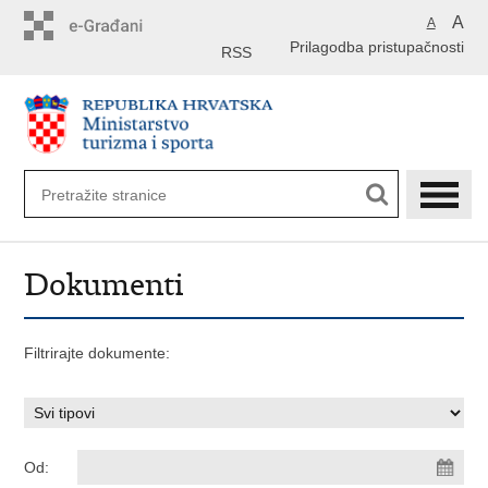
Preskoči
A
A
na
Prilagodba pristupačnosti
glavni
RSS
sadržaj
Dokumenti
Filtrirajte dokumente:
Od: