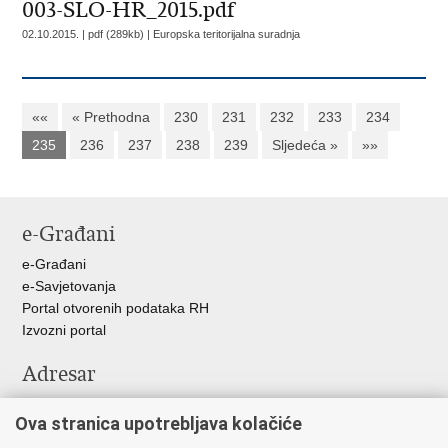
003-SLO-HR_2015.pdf
02.10.2015. | pdf (289kb) |
Europska teritorijalna suradnja
««
« Prethodna
230
231
232
233
234
235
236
237
238
239
Sljedeća »
»»
e-Građani
e-Građani
e-Savjetovanja
Portal otvorenih podataka RH
Izvozni portal
Adresar
Središnji katalog službenih dokumenata RH
Ova stranica upotrebljava kolačiće
Adresar tijela javne vlasti