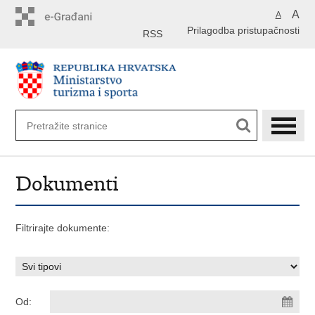
Preskoči
A
A
na
Prilagodba pristupačnosti
glavni
RSS
sadržaj
Dokumenti
Filtrirajte dokumente:
Od: