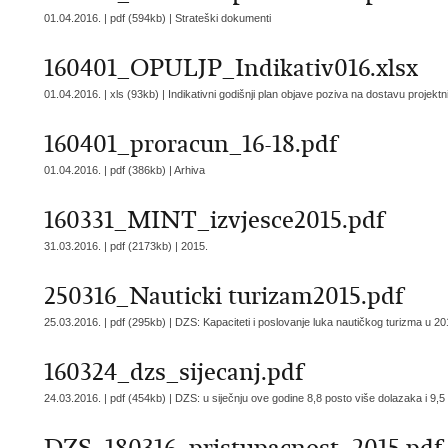
01.04.2016. | pdf (594kb) |
Strateški dokumenti
160401_OPULJP_Indikativ016.xlsx
01.04.2016. | xls (93kb) |
Indikativni godišnji plan objave poziva na dostavu projektn
160401_proracun_16-18.pdf
01.04.2016. | pdf (386kb) |
Arhiva
160331_MINT_izvjesce2015.pdf
31.03.2016. | pdf (2173kb) |
2015.
250316_Nauticki turizam2015.pdf
25.03.2016. | pdf (295kb) |
DZS: Kapaciteti i poslovanje luka nautičkog turizma u 20
160324_dzs_sijecanj.pdf
24.03.2016. | pdf (454kb) |
DZS: u siječnju ove godine 8,8 posto više dolazaka i 9,5