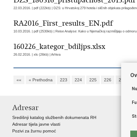
DZS_180316_pristupacnost_2015.pdf
22.03.2016. | pdf (222kb) |
DZS: u Hrvatskoj 279 hotela i sličnih objekata prilagođen
RA2016_First_results_EN.pdf
10.03.2016. | pdf (2530kb) |
Reise Analyse: Kako u Njemačkoj razmišljaju o odmoru
160226_kategor_bdiljps.xlsx
26.02.2016. | xls (26kb) |
Arhiva
Ov
««
« Prethodna
223
224
225
226
227
2
Nu
Fu
Adresar
K
St
Središnji katalog službenih dokumenata RH
Vl
Adresar tijela javne vlasti
Hrv
Pozivi za žurnu pomoć
Pre