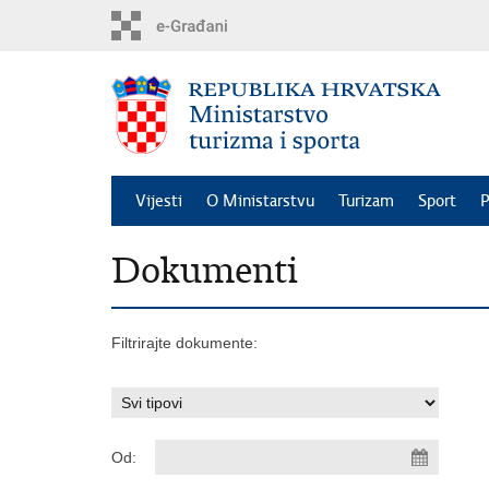
Preskoči
na
glavni
sadržaj
Vijesti
O Ministarstvu
Turizam
Sport
P
Dokumenti
Filtrirajte dokumente:
Od: