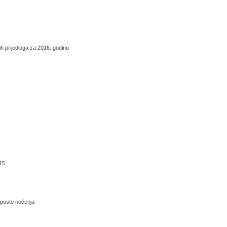
ih prijedloga za 2016. godinu
15.
 posto noćenja