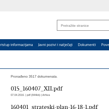
ristup informacijama
Javni pozivi i natječaji
Dokumenti
Pove
Pronađeno 3517 dokumenata.
015_160407_XII.pdf
07.04.2016. | pdf (844kb) |
Arhiva
160401_strateski-plan-16-18-1.pdf