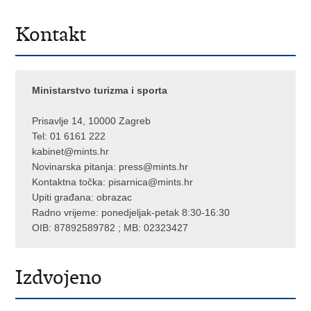
Kontakt
Ministarstvo turizma i sporta
Prisavlje 14, 10000 Zagreb
Tel: 01 6161 222
kabinet@mints.hr
Novinarska pitanja:
press@mints.hr
Kontaktna točka:
pisarnica@mints.hr
Upiti građana:
obrazac
Radno vrijeme: ponedjeljak-petak 8:30-16:30
OIB: 87892589782 ; MB: 02323427
Izdvojeno