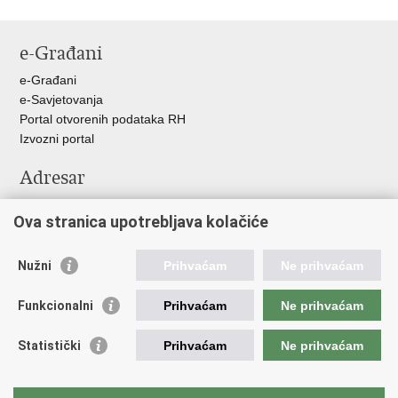
e-Građani
e-Građani
e-Savjetovanja
Portal otvorenih podataka RH
Izvozni portal
Adresar
Središnji katalog službenih dokumenata RH
Ova stranica upotrebljava kolačiće
Adresar tijela javne vlasti
Pozivi za žurnu pomoć
Nužni
Prihvaćam
Ne prihvaćam
Korisne poveznice
Funkcionalni
Prihvaćam
Ne prihvaćam
Vlada RH
Hrvatski sabor
Statistički
Prihvaćam
Ne prihvaćam
Predsjednik RH
Pučka pravobraniteljica
Pravobraniteljica za ravnopravnost spolova