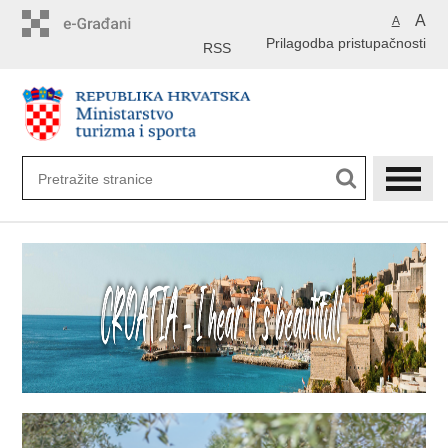
Preskoči
A
A
na
Prilagodba pristupačnosti
glavni
RSS
sadržaj