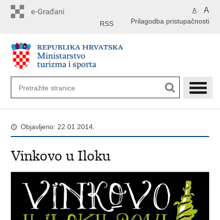
Preskoči
A
A
na
Prilagodba pristupačnosti
glavni
RSS
sadržaj
Objavljeno: 22.01.2014.
Vinkovo u Iloku