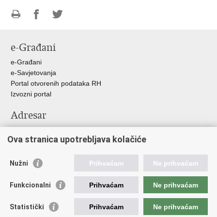
Ispiši
Podijeli
Podijeli
stranicu
na
na
e-Građani
Facebooku
Twitteru
e-Građani
e-Savjetovanja
Portal otvorenih podataka RH
Izvozni portal
Adresar
Središnji katalog službenih dokumenata RH
Ova stranica upotrebljava kolačiće
Adresar tijela javne vlasti
Pozivi za žurnu pomoć
Nužni
Prihvaćam
Ne prihvaćam
Korisne poveznice
Funkcionalni
Prihvaćam
Ne prihvaćam
Vlada RH
Hrvatski sabor
Statistički
Prihvaćam
Ne prihvaćam
Predsjednik RH