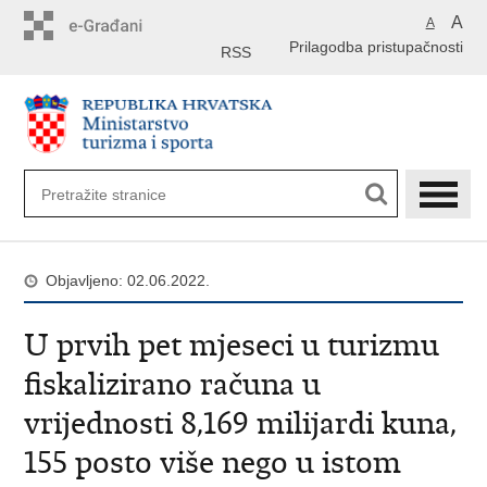
Preskoči
A
A
na
Prilagodba pristupačnosti
glavni
RSS
sadržaj
Objavljeno: 02.06.2022.
U prvih pet mjeseci u turizmu
fiskalizirano računa u
vrijednosti 8,169 milijardi kuna,
155 posto više nego u istom