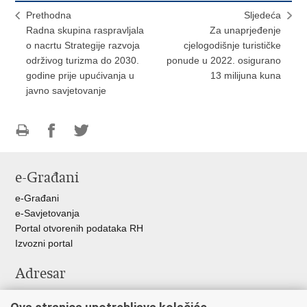
Prethodna
Sljedeća
Radna skupina raspravljala
Za unaprjeđenje
o nacrtu Strategije razvoja
cjelogodišnje turističke
održivog turizma do 2030.
ponude u 2022. osigurano
godine prije upućivanja u
13 milijuna kuna
javno savjetovanje
Ispiši
Podijeli
Podijeli
stranicu
na
na
e-Građani
Facebooku
Twitteru
e-Građani
e-Savjetovanja
Portal otvorenih podataka RH
Izvozni portal
Adresar
Središnji katalog službenih dokumenata RH