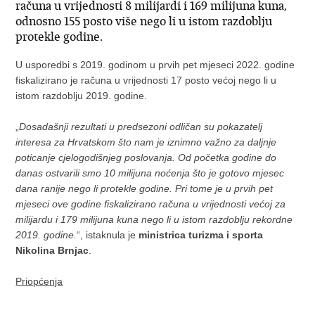
računa u vrijednosti 8 milijardi i 169 milijuna kuna,
odnosno 155 posto više nego li u istom razdoblju
protekle godine.
U usporedbi s 2019. godinom u prvih pet mjeseci 2022. godine
fiskalizirano je računa u vrijednosti 17 posto većoj nego li u
istom razdoblju 2019. godine.
„
Dosadašnji rezultati u predsezoni odličan su pokazatelj
interesa za Hrvatskom što nam je iznimno važno za daljnje
poticanje cjelogodišnjeg poslovanja. Od početka godine do
danas ostvarili smo 10 milijuna noćenja što je gotovo mjesec
dana ranije nego li protekle godine. Pri tome je u prvih pet
mjeseci ove godine fiskalizirano računa u vrijednosti većoj za
milijardu i 179 milijuna kuna nego li u istom razdoblju rekordne
2019. godine.
“, istaknula je
ministrica turizma i sporta
Nikolina Brnjac
.
Priopćenja