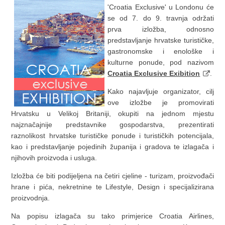
'Croatia Exclusive' u Londonu će
se od 7. do 9. travnja održati
prva izložba, odnosno
predstavljanje hrvatske turističke,
gastronomske i enološke i
kulturne ponude, pod nazivom
Croatia Exclusive Exibition
.
Kako najavljuje organizator, cilj
ove izložbe je promovirati
Hrvatsku u Velikoj Britaniji, okupiti na jednom mjestu
najznačajnije predstavnike gospodarstva, prezentirati
raznolikost hrvatske turističke ponude i turističkih potencijala,
kao i predstavljanje pojedinih županija i gradova te izlagača i
njihovih proizvoda i usluga.
Izložba će biti podijeljena na četiri cjeline - turizam, proizvođači
hrane i pića, nekretnine te Lifestyle, Design i specijalizirana
proizvodnja.
Na popisu izlagača su tako primjerice Croatia Airlines,