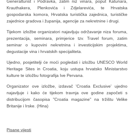
Generalturist i Podravka, zatim niz vinara, poput Katunara,
Krauthakera, Plenkovića i Zdjelarevića, te Hrvatska
gospodarska komora, Hrvatska turistička zajednica, turističke
zajednice gradova i županija, agencije za nekretnine i drugi.
Tijekom izložbe organizatori najavljuju održavanje niza foruma,
prezentacija, seminara, primjerice tzv. Travel forum, zatim
seminar o kupovini nekretnina i investicijskim projektima,
degustacije vina i hrvatskih specijaliteta.
Ujedno, posjetitelji će moći pogledati i izložbu UNESCO World
Heritage Sites in Croatia, koju ustupa hrvatsko Ministarstvo
kulture te izložbu fotografija Ive Pervana.
Organizator ove izložbe, izdavač 'Croatia Exclusive' ujedno
najavljuje i kako će tijekom travnja ove godine započeti s
distribucijom časopisa "Croatia magazine" na tržištu Velike
Britanije i Irske. (Hina)
Pisane vijesti