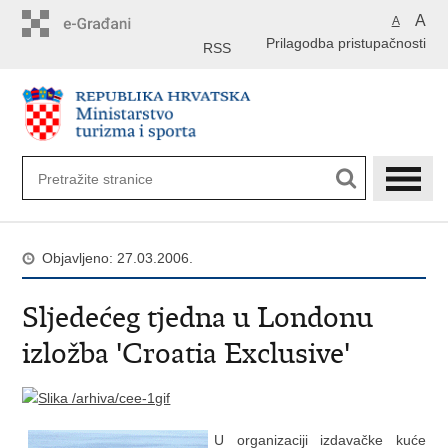
Preskoči
A
A
na
Prilagodba pristupačnosti
glavni
RSS
sadržaj
Objavljeno: 27.03.2006.
Sljedećeg tjedna u Londonu
izložba 'Croatia Exclusive'
U organizaciji izdavačke kuće