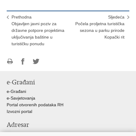
Prethodna
Sljedeća
Objavljen javni poziv za
Počela proljetna turistička
državne potpore projektima
sezona u parku prirode
uključivanja baštine u
Kopački rit
turističku ponudu
Ispiši
Podijeli
Podijeli
stranicu
na
na
e-Građani
Facebooku
Twitteru
e-Građani
e-Savjetovanja
Portal otvorenih podataka RH
Izvozni portal
Adresar
Središnji katalog službenih dokumenata RH