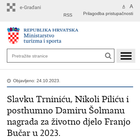
Preskoči
A
A
na
Prilagodba pristupačnosti
glavni
RSS
sadržaj
Objavljeno: 24.10.2023.
Slavku Trniniću, Nikoli Piliću i
posthumno Damiru Šolmanu
nagrada za životno djelo Franjo
Bučar u 2023.