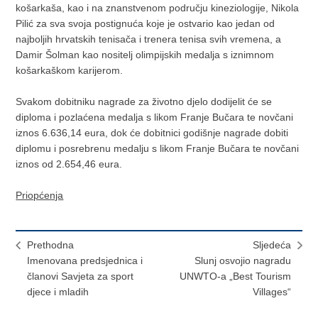
košarkaša, kao i na znanstvenom području kineziologije, Nikola
Pilić za sva svoja postignuća koje je ostvario kao jedan od
najboljih hrvatskih tenisača i trenera tenisa svih vremena, a
Damir Šolman kao nositelj olimpijskih medalja s iznimnom
košarkaškom karijerom.
Svakom dobitniku nagrade za životno djelo dodijelit će se
diploma i pozlaćena medalja s likom Franje Bučara te novčani
iznos 6.636,14 eura, dok će dobitnici godišnje nagrade dobiti
diplomu i posrebrenu medalju s likom Franje Bučara te novčani
iznos od 2.654,46 eura.
Priopćenja
Prethodna
Sljedeća
​Imenovana predsjednica i
Slunj osvojio nagradu
članovi Savjeta za sport
UNWTO-a „Best Tourism
djece i mladih
Villages“