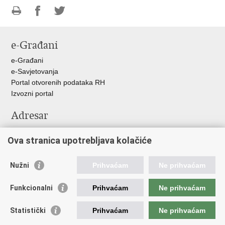
Ispiši
Podijeli
Podijeli
stranicu
na
na
e-Građani
Facebooku
Twitteru
e-Građani
e-Savjetovanja
Portal otvorenih podataka RH
Izvozni portal
Adresar
Središnji katalog službenih dokumenata RH
Ova stranica upotrebljava kolačiće
Adresar tijela javne vlasti
Pozivi za žurnu pomoć
Nužni
Prihvaćam
Ne prihvaćam
Korisne poveznice
Funkcionalni
Prihvaćam
Ne prihvaćam
Vlada RH
Hrvatski sabor
Statistički
Prihvaćam
Ne prihvaćam
Predsjednik RH
Pučka pravobraniteljica