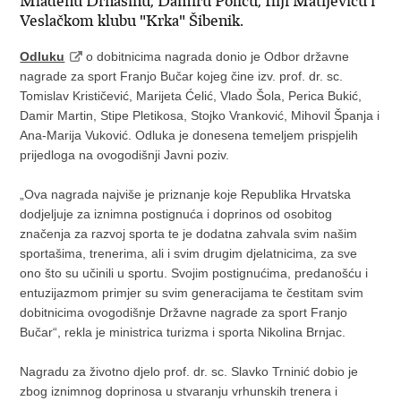
Mladenu Drnasinu, Damiru Poliću, Iliji Matijeviću i
Veslačkom klubu "Krka" Šibenik.
Odluku
o dobitnicima nagrada donio je Odbor državne
nagrade za sport Franjo Bučar kojeg čine izv. prof. dr. sc.
Tomislav Krističević, Marijeta Ćelić, Vlado Šola, Perica Bukić,
Damir Martin, Stipe Pletikosa, Stojko Vranković, Mihovil Španja i
Ana-Marija Vuković. Odluka je donesena temeljem prispjelih
prijedloga na ovogodišnji Javni poziv.
„Ova nagrada najviše je priznanje koje Republika Hrvatska
dodjeljuje za iznimna postignuća i doprinos od osobitog
značenja za razvoj sporta te je dodatna zahvala svim našim
sportašima, trenerima, ali i svim drugim djelatnicima, za sve
ono što su učinili u sportu. Svojim postignućima, predanošću i
entuzijazmom primjer su svim generacijama te čestitam svim
dobitnicima ovogodišnje Državne nagrade za sport Franjo
Bučar“, rekla je ministrica turizma i sporta Nikolina Brnjac.
Nagradu za životno djelo prof. dr. sc. Slavko Trninić dobio je
zbog iznimnog doprinosa u stvaranju vrhunskih trenera i