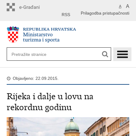
Preskoči
A
A
na
Prilagodba pristupačnosti
glavni
RSS
sadržaj
Objavljeno: 22.09.2015.
Rijeka i dalje u lovu na
rekordnu godinu