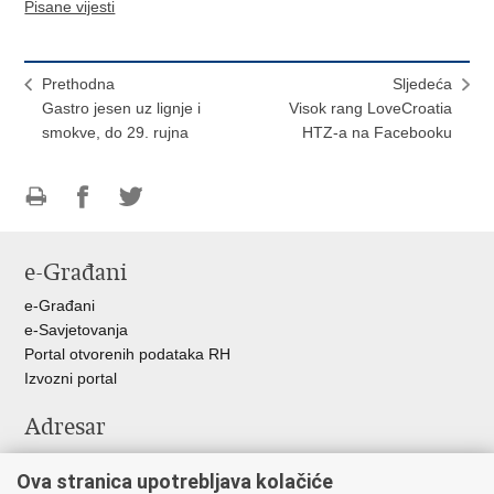
Pisane vijesti
Prethodna
Sljedeća
Gastro jesen uz lignje i
Visok rang LoveCroatia
smokve, do 29. rujna
HTZ-a na Facebooku
Ispiši
Podijeli
Podijeli
stranicu
na
na
e-Građani
Facebooku
Twitteru
e-Građani
e-Savjetovanja
Portal otvorenih podataka RH
Izvozni portal
Adresar
Središnji katalog službenih dokumenata RH
Ova stranica upotrebljava kolačiće
Adresar tijela javne vlasti