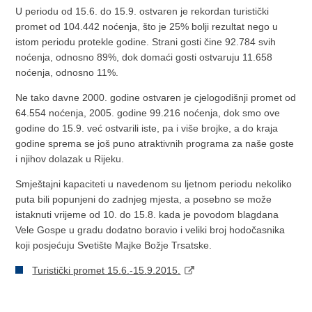
U periodu od 15.6. do 15.9. ostvaren je rekordan turistički
promet od 104.442 noćenja, što je 25% bolji rezultat nego u
istom periodu protekle godine. Strani gosti čine 92.784 svih
noćenja, odnosno 89%, dok domaći gosti ostvaruju 11.658
noćenja, odnosno 11%.
Ne tako davne 2000. godine ostvaren je cjelogodišnji promet od
64.554 noćenja, 2005. godine 99.216 noćenja, dok smo ove
godine do 15.9. već ostvarili iste, pa i više brojke, a do kraja
godine sprema se još puno atraktivnih programa za naše goste
i njihov dolazak u Rijeku.
Smještajni kapaciteti u navedenom su ljetnom periodu nekoliko
puta bili popunjeni do zadnjeg mjesta, a posebno se može
istaknuti vrijeme od 10. do 15.8. kada je povodom blagdana
Vele Gospe u gradu dodatno boravio i veliki broj hodočasnika
koji posjećuju Svetište Majke Božje Trsatske.
Turistički promet 15.6.-15.9.2015.