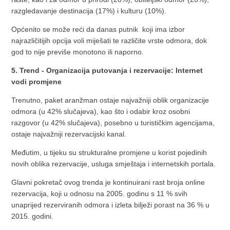
razgledavanje destinacija (17%) i kulturu (10%).
Općenito se može reći da danas putnik koji ima izbor
najrazličitijih opcija voli miješati te različite vrste odmora, dok
god to nije previše monotono ili naporno.
5. Trend - Organizacija putovanja i rezervacije: Internet
vodi promjene
Trenutno, paket aranžman ostaje najvažniji oblik organizacije
odmora (u 42% slučajeva), kao što i odabir kroz osobni
razgovor (u 42% slučajeva), posebno u turističkim agencijama,
ostaje najvažniji rezervacijski kanal.
Međutim, u tijeku su strukturalne promjene u korist pojedinih
novih oblika rezervacije, usluga smještaja i internetskih portala.
Glavni pokretač ovog trenda je kontinuirani rast broja online
rezervacija, koji u odnosu na 2005. godinu s 11 % svih
unaprijed rezerviranih odmora i izleta bilježi porast na 36 % u
2015. godini.