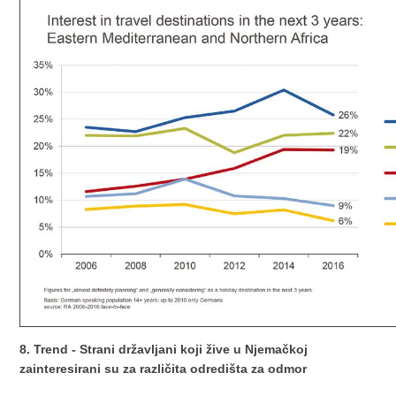
8. Trend - Strani državljani koji žive u Njemačkoj
zainteresirani su za različita odredišta za odmor