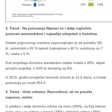
3. Trend - Na putovanja Nijemci će i dalje najčešće
putovati automobilom i najradije odsjedati u hotelima
Odabir prijevoznog sredstva nepromijenjen je od početka '90-
ih: automobil s 45 % ispred zrakoplova s 40 %, autobusa sa 7
% i vlaka s 5 %.
Kod smještaja dominira standardno odabir hotela s 48%, slijedi
privatni smještaj s 24% te kamping sa 6%.
U 2015. godini prosječan boravak iznosio je 12,6 dana, a trošak
putovanja po osobi 954 €.
4. Trend - Vrste odmora: Raznolikost, ali ne previše
naporno, molim
U odabiru i dalje dominira odmor na moru (46%), za koji interes
raste, kao i za odmor u prirodi (28%), obiteljski odmor (26%),