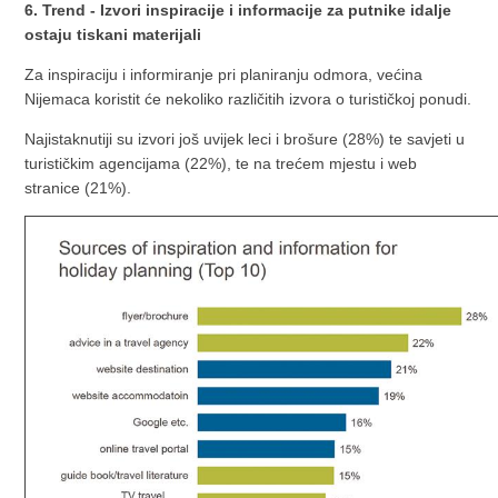
6. Trend - Izvori inspiracije i informacije za putnike idalje
ostaju tiskani materijali
Za inspiraciju i informiranje pri planiranju odmora, većina
Nijemaca koristit će nekoliko različitih izvora o turističkoj ponudi.
Najistaknutiji su izvori još uvijek leci i brošure (28%) te savjeti u
turističkim agencijama (22%), te na trećem mjestu i web
stranice (21%).