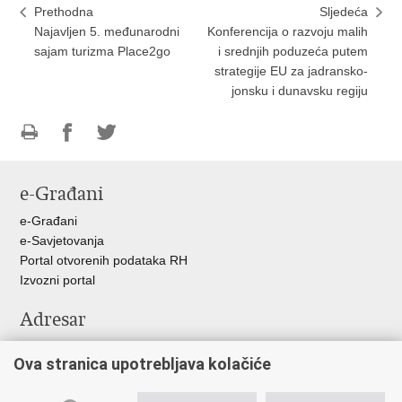
Prethodna
Sljedeća
Najavljen 5. međunarodni
Konferencija o razvoju malih
sajam turizma Place2go
i srednjih poduzeća putem
strategije EU za jadransko-
jonsku i dunavsku regiju
Ispiši
Podijeli
Podijeli
stranicu
na
na
e-Građani
Facebooku
Twitteru
e-Građani
e-Savjetovanja
Portal otvorenih podataka RH
Izvozni portal
Adresar
Središnji katalog službenih dokumenata RH
Ova stranica upotrebljava kolačiće
Adresar tijela javne vlasti
Pozivi za žurnu pomoć