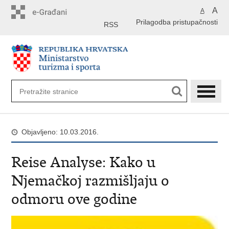
Preskoči
A
A
na
Prilagodba pristupačnosti
glavni
RSS
sadržaj
Objavljeno: 10.03.2016.
Reise Analyse: Kako u
Njemačkoj razmišljaju o
odmoru ove godine