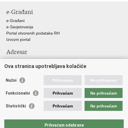
stranicu
na
na
e-Građani
Facebooku
Twitteru
e-Građani
e-Savjetovanja
Portal otvorenih podataka RH
Izvozni portal
Adresar
Središnji katalog službenih dokumenata RH
Ova stranica upotrebljava kolačiće
Adresar tijela javne vlasti
Pozivi za žurnu pomoć
Nužni
Prihvaćam
Ne prihvaćam
Korisne poveznice
Funkcionalni
Prihvaćam
Ne prihvaćam
Vlada RH
Hrvatski sabor
Statistički
Prihvaćam
Ne prihvaćam
Predsjednik RH
Pučka pravobraniteljica
Pravobraniteljica za ravnopravnost spolova
Prihvaćam odabrane
Povjerenik za informiranje