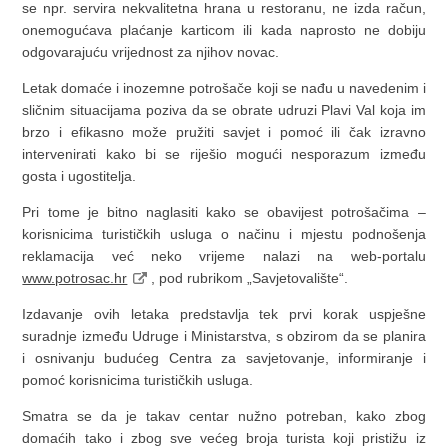
se npr. servira nekvalitetna hrana u restoranu, ne izda račun,
onemogućava plaćanje karticom ili kada naprosto ne dobiju
odgovarajuću vrijednost za njihov novac.
Letak domaće i inozemne potrošače koji se nađu u navedenim i
sličnim situacijama poziva da se obrate udruzi Plavi Val koja im
brzo i efikasno može pružiti savjet i pomoć ili čak izravno
intervenirati kako bi se riješio mogući nesporazum između
gosta i ugostitelja.
Pri tome je bitno naglasiti kako se obavijest potrošačima –
korisnicima turističkih usluga o načinu i mjestu podnošenja
reklamacija već neko vrijeme nalazi na web-portalu
www.potrosac.hr
, pod rubrikom „Savjetovalište“.
Izdavanje ovih letaka predstavlja tek prvi korak uspješne
suradnje između Udruge i Ministarstva, s obzirom da se planira
i osnivanju budućeg Centra za savjetovanje, informiranje i
pomoć korisnicima turističkih usluga.
Smatra se da je takav centar nužno potreban, kako zbog
domaćih tako i zbog sve većeg broja turista koji pristižu iz