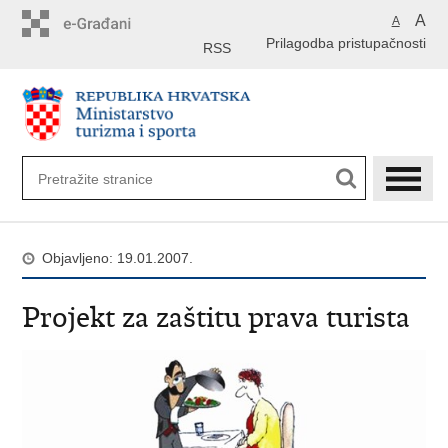
Preskoči
A
A
na
Prilagodba pristupačnosti
glavni
RSS
sadržaj
Objavljeno: 19.01.2007.
Projekt za zaštitu prava turista