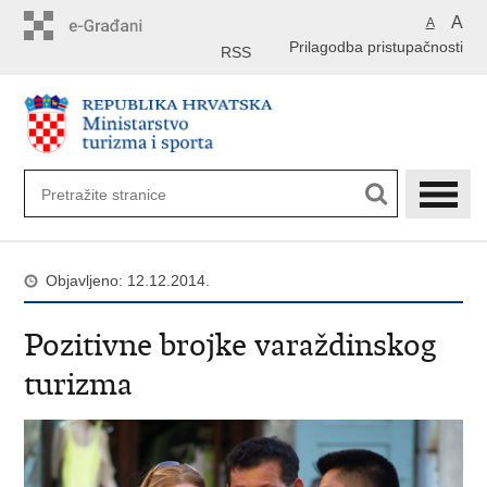
Preskoči
A
A
na
Prilagodba pristupačnosti
glavni
RSS
sadržaj
Objavljeno: 12.12.2014.
Pozitivne brojke varaždinskog
turizma