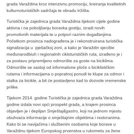
grada Varaždina kroz intenzivnu promociju, kreiranja kvalitetnih
kulturnoturističkih sadržaja te obradu tržišta.
Turistička je zajednica grada Varaždina tijekom cijele godine
aktivna i na poboljšanju boravka gostiju, izradi novih
promotivnih materijala te u potpori raznim događanjima.
Početkom prosinca nadograđena je i rekonstruirana turistička
signalizacija u pješačkoj zoni, a kako je Varaždin sjecište
međunarodbiuh i regionalnih cikloturističkih ruta, izrađeno je i
za postavu pripremljeno odmorište za goste na biciklima.
Odmorište se sastoji od informativne ploče s biciklističkim
rutama i informacijama o popratnoj ponudi te klupe za odmor i
stalka za bicikle, a bit će postavljeno kad to dozvole vremenske
prilike.
Tijekom 2014. godine Turistička je zajednica grada Varaždina
godine izdala novi opći prospekt grada, a krajem prosinca
objavljen je i deplijan
Smještaj&gastro
, koji na jednom mjestu
obuhvaća informacije o smještajnim objektima i restoranima.
Kako bi se navijačima i službenim osobama koje borave u
Varaždinu tijekom Europskog prvenstva u rukometu za žene