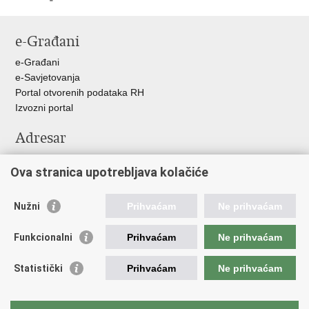
Ispiši
Podijeli
Podijeli
stranicu
na
na
e-Građani
Facebooku
Twitteru
e-Građani
e-Savjetovanja
Portal otvorenih podataka RH
Izvozni portal
Adresar
Središnji katalog službenih dokumenata RH
Ova stranica upotrebljava kolačiće
Adresar tijela javne vlasti
Pozivi za žurnu pomoć
Nužni
Prihvaćam
Ne prihvaćam
Korisne poveznice
Funkcionalni
Prihvaćam
Ne prihvaćam
Vlada RH
Hrvatski sabor
Statistički
Prihvaćam
Ne prihvaćam
Predsjednik RH
Pučka pravobraniteljica
Pravobraniteljica za ravnopravnost spolova