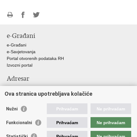
Ispiši
Podijeli
Podijeli
stranicu
na
na
e-Građani
Facebooku
Twitteru
e-Građani
e-Savjetovanja
Portal otvorenih podataka RH
Izvozni portal
Adresar
Središnji katalog službenih dokumenata RH
Ova stranica upotrebljava kolačiće
Adresar tijela javne vlasti
Pozivi za žurnu pomoć
Nužni
Prihvaćam
Ne prihvaćam
Korisne poveznice
Funkcionalni
Prihvaćam
Ne prihvaćam
Vlada RH
Hrvatski sabor
Statistički
Prihvaćam
Ne prihvaćam