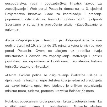
gospodarstva, rada i poduzetništva, Hrvatski zavod za
zapošljavanje i Web portal Posao.hr danas su na 3. sjednici
Povjerenstva hrvatske Vlade za koordinaciju i praćenje
pripremnih aktivnosti za turističku godinu 2005. potpisali
Sporazum o suradnji u provođenju akcije «Zapošljavanje u
turizmu» .
Akcija «Zapošljavanje u turizmu» je pilot-projekt koja će ove
godine trajati od 19. srpnja do 19. rujna, a kojeg je inicirao web
portal Posao.hr. Ovom se akcijom uz podršku dvaju
ministarstva i Zavoda za zapošljavanje motiviraju i potiču
poslodavci na zapošljavanje kvalificiranih zaposlenika tijekom
turističke sezone u Hrvatskoj.
«Ovom akcijom potiče se osiguravanje kvalitetne usluge u
djelatnostima turizma i ugostiteljstva koja je jedan od preduvjeta
za razvoj turizma općenito», istaknuo je prilikom potpisivanja
ministar mora, turizma, prometa i razvitka Božidar Kalmeta.
Potaknut povećanjem broja poslova i broja životopisa korisnika
u djelatnosti turizma i ugostiteljstva, Posao.hr akcijom