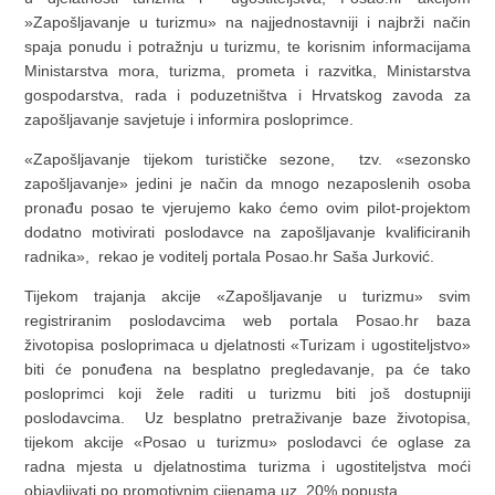
»Zapošljavanje u turizmu» na najjednostavniji i najbrži način
spaja ponudu i potražnju u turizmu, te korisnim informacijama
Ministarstva mora, turizma, prometa i razvitka, Ministarstva
gospodarstva, rada i poduzetništva i Hrvatskog zavoda za
zapošljavanje savjetuje i informira posloprimce.
«Zapošljavanje tijekom turističke sezone, tzv. «sezonsko
zapošljavanje» jedini je način da mnogo nezaposlenih osoba
pronađu posao te vjerujemo kako ćemo ovim pilot-projektom
dodatno motivirati poslodavce na zapošljavanje kvalificiranih
radnika», rekao je voditelj portala Posao.hr Saša Jurković.
Tijekom trajanja akcije «Zapošljavanje u turizmu» svim
registriranim poslodavcima web portala Posao.hr baza
životopisa posloprimaca u djelatnosti «Turizam i ugostiteljstvo»
biti će ponuđena na besplatno pregledavanje, pa će tako
posloprimci koji žele raditi u turizmu biti još dostupniji
poslodavcima. Uz besplatno pretraživanje baze životopisa,
tijekom akcije «Posao u turizmu» poslodavci će oglase za
radna mjesta u djelatnostima turizma i ugostiteljstva moći
objavljivati po promotivnim cijenama uz 20% popusta.