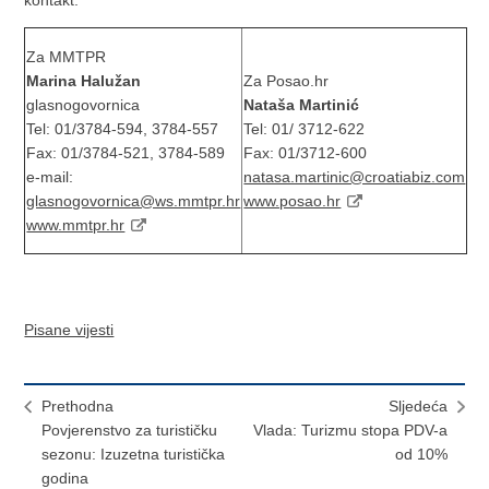
kontakt:
Za MMTPR
Marina Halužan
Za Posao.hr
glasnogovornica
Nataša Martinić
Tel: 01/3784-594, 3784-557
Tel: 01/ 3712-622
Fax: 01/3784-521, 3784-589
Fax: 01/3712-600
e-mail:
natasa.martinic@croatiabiz.com
glasnogovornica@ws.mmtpr.hr
www.posao.hr
www.mmtpr.hr
Pisane vijesti
Prethodna
Sljedeća
Povjerenstvo za turističku
Vlada: Turizmu stopa PDV-a
sezonu: Izuzetna turistička
od 10%
godina