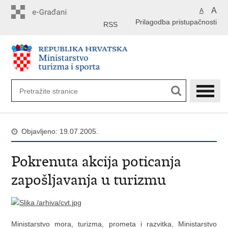
Preskoči
A
A
na
Prilagodba pristupačnosti
glavni
RSS
sadržaj
Objavljeno: 19.07.2005.
Pokrenuta akcija poticanja
zapošljavanja u turizmu
Ministarstvo mora, turizma, prometa i razvitka, Ministarstvo