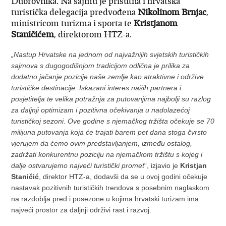
Dubrovnika. Na sajmu je prisutna i hrvatska
turistička delegacija predvođena
Nikolinom Brnjac
,
ministricom turizma i sporta te
Kristjanom
Staničićem
, direktorom HTZ-a.
„Nastup Hrvatske na jednom od najvažnijih svjetskih turističkih
sajmova s dugogodišnjom tradicijom odlična je prilika za
dodatno jačanje pozicije naše zemlje kao atraktivne i održive
turističke destinacije. Iskazani interes naših partnera i
posjetitelja te velika potražnja za putovanjima najbolji su razlog
za daljnji optimizam i pozitivna očekivanja u nadolazećoj
turističkoj sezoni. Ove godine s njemačkog tržišta očekuje se 70
milijuna putovanja koja će trajati barem pet dana stoga čvrsto
vjerujem da ćemo ovim predstavljanjem, između ostalog,
zadržati konkurentnu poziciju na njemačkom tržištu s kojeg i
dalje ostvarujemo najveći turistički promet
“, izjavio je
Kristjan
Staničić
, direktor HTZ-a, dodavši da se u ovoj godini očekuje
nastavak pozitivnih turističkih trendova s posebnim naglaskom
na razdoblja pred i posezone u kojima hrvatski turizam ima
najveći prostor za daljnji održivi rast i razvoj.