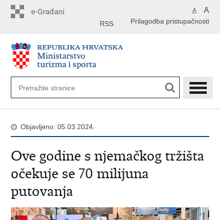
Preskoči
A
A
na
Prilagodba pristupačnosti
glavni
RSS
sadržaj
Objavljeno: 05.03.2024.
Ove godine s njemačkog tržišta
očekuje se 70 milijuna
putovanja