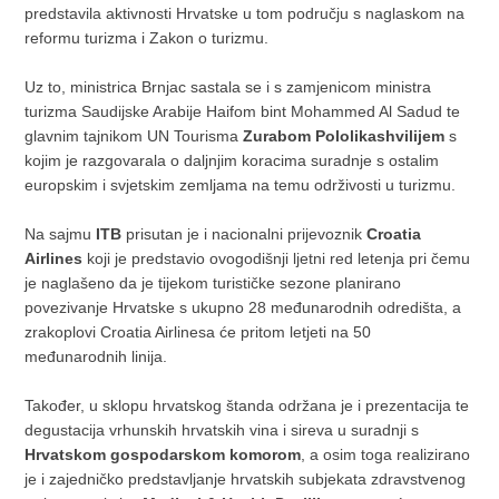
predstavila aktivnosti Hrvatske u tom području s naglaskom na
reformu turizma i Zakon o turizmu.
Uz to, ministrica Brnjac sastala se i s zamjenicom ministra
turizma Saudijske Arabije Haifom bint Mohammed Al Sadud te
glavnim tajnikom UN Tourisma
Zurabom Pololikashvilijem
s
kojim je razgovarala o daljnjim koracima suradnje s ostalim
europskim i svjetskim zemljama na temu održivosti u turizmu.
Na sajmu
ITB
prisutan je i nacionalni prijevoznik
Croatia
Airlines
koji je predstavio ovogodišnji ljetni red letenja pri čemu
je naglašeno da je tijekom turističke sezone planirano
povezivanje Hrvatske s ukupno 28 međunarodnih odredišta, a
zrakoplovi Croatia Airlinesa će pritom letjeti na 50
međunarodnih linija.
Također, u sklopu hrvatskog štanda održana je i prezentacija te
degustacija vrhunskih hrvatskih vina i sireva u suradnji s
Hrvatskom gospodarskom komorom
, a osim toga realizirano
je i zajedničko predstavljanje hrvatskih subjekata zdravstvenog