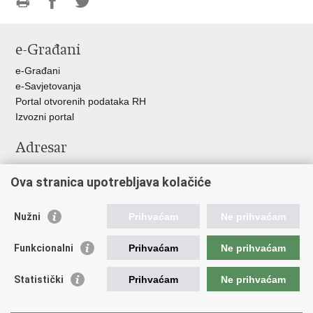
Ispiši
Podijeli
Podijeli
stranicu
na
na
e-Građani
Facebooku
Twitteru
e-Građani
e-Savjetovanja
Portal otvorenih podataka RH
Izvozni portal
Adresar
Središnji katalog službenih dokumenata RH
Ova stranica upotrebljava kolačiće
Adresar tijela javne vlasti
Pozivi za žurnu pomoć
Nužni
Prihvaćam
Ne prihvaćam
Korisne poveznice
Funkcionalni
Prihvaćam
Ne prihvaćam
Vlada RH
Hrvatski sabor
Statistički
Prihvaćam
Ne prihvaćam
Predsjednik RH
Pučka pravobraniteljica
Pravobraniteljica za ravnopravnost spolova