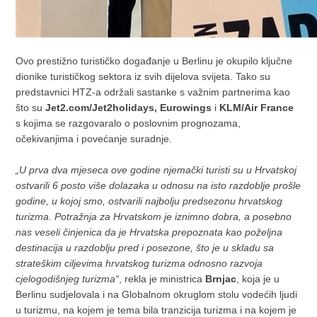
Ovo prestižno turističko događanje u Berlinu je okupilo ključne
dionike turističkog sektora iz svih dijelova svijeta. Tako su
predstavnici HTZ-a održali sastanke s važnim partnerima kao
što su
Jet2.com/Jet2holidays, Eurowings
i
KLM/Air France
s kojima se razgovaralo o poslovnim prognozama,
očekivanjima i povećanje suradnje.
„U prva dva mjeseca ove godine njemački turisti su u Hrvatskoj
ostvarili 6 posto više dolazaka u odnosu na isto razdoblje prošle
godine, u kojoj smo, ostvarili najbolju predsezonu hrvatskog
turizma. Potražnja za Hrvatskom je iznimno dobra, a posebno
nas veseli činjenica da je Hrvatska prepoznata kao poželjna
destinacija u razdoblju pred i posezone, što je u skladu sa
strateškim ciljevima hrvatskog turizma odnosno razvoja
cjelogodišnjeg turizma“
, rekla je ministrica
Brnjac
, koja je u
Berlinu sudjelovala i na Globalnom okruglom stolu vodećih ljudi
u turizmu, na kojem je tema bila tranzicija turizma i na kojem je