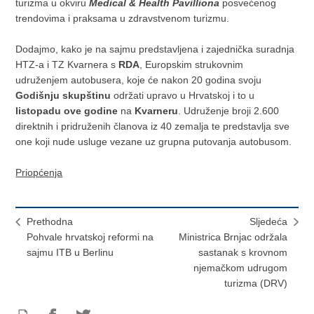
turizma u okviru
Medical & Health Pavilliona
posvećenog
trendovima i praksama u zdravstvenom turizmu.
Dodajmo, kako je na sajmu predstavljena i zajednička suradnja
HTZ-a i TZ Kvarnera s
RDA
, Europskim strukovnim
udruženjem autobusera, koje će nakon 20 godina svoju
Godišnju skupštinu
održati upravo u Hrvatskoj i to u
listopadu ove godine
na
Kvarneru
. Udruženje broji 2.600
direktnih i pridruženih članova iz 40 zemalja te predstavlja sve
one koji nude usluge vezane uz grupna putovanja autobusom.
Priopćenja
Prethodna
Sljedeća
Pohvale hrvatskoj reformi na
Ministrica Brnjac održala
sajmu ITB u Berlinu
sastanak s krovnom
njemačkom udrugom
turizma (DRV)