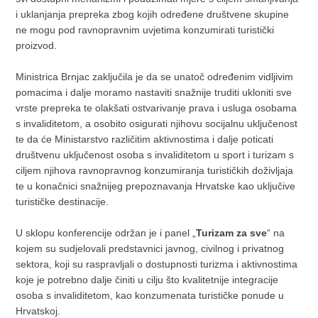
i uklanjanja prepreka zbog kojih određene društvene skupine
ne mogu pod ravnopravnim uvjetima konzumirati turistički
proizvod.
Ministrica Brnjac zaključila je da se unatoč određenim vidljivim
pomacima i dalje moramo nastaviti snažnije truditi ukloniti sve
vrste prepreka te olakšati ostvarivanje prava i usluga osobama
s invaliditetom, a osobito osigurati njihovu socijalnu uključenost
te da će Ministarstvo različitim aktivnostima i dalje poticati
društvenu uključenost osoba s invaliditetom u sport i turizam s
ciljem njihova ravnopravnog konzumiranja turističkih doživljaja
te u konačnici snažnijeg prepoznavanja Hrvatske kao uključive
turističke destinacije.
U sklopu konferencije održan je i panel „
Turizam za sve
“ na
kojem su sudjelovali predstavnici javnog, civilnog i privatnog
sektora, koji su raspravljali o dostupnosti turizma i aktivnostima
koje je potrebno dalje činiti u cilju što kvalitetnije integracije
osoba s invaliditetom, kao konzumenata turističke ponude u
Hrvatskoj.