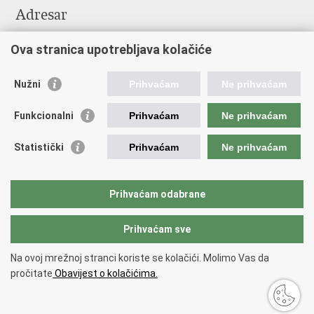
Adresar
Središnji katalog službenih dokumenata RH
Ova stranica upotrebljava kolačiće
Adresar tijela javne vlasti
Pozivi za žurnu pomoć
Nužni
Prihvaćam
Ne prihvaćam
Korisne poveznice
Funkcionalni
Prihvaćam
Ne prihvaćam
Vlada RH
Hrvatski sabor
Statistički
Prihvaćam
Ne prihvaćam
Predsjednik RH
Pučka pravobraniteljica
Pravobraniteljica za ravnopravnost spolova
Prihvaćam odabrane
Povjerenik za informiranje
Prihvaćam sve
Povratak na vrh
Na ovoj mrežnoj stranci koriste se kolačići. Molimo Vas da
Copyright © 2026 Ministarstvo turizma i sporta Republike Hrvatske.
Uvjeti
pročitate
Obavijest o kolačićima.
korištenja
.
Izjava o pristupačnosti
.