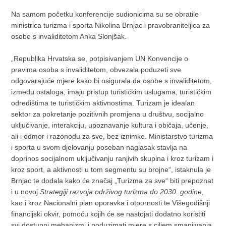
Na samom početku konferencije sudionicima su se obratile
ministrica turizma i sporta Nikolina Brnjac i pravobraniteljica za
osobe s invaliditetom Anka Slonjšak.
„Republika Hrvatska se, potpisivanjem UN Konvencije o
pravima osoba s invaliditetom, obvezala poduzeti sve
odgovarajuće mjere kako bi osigurala da osobe s invaliditetom,
između ostaloga, imaju pristup turističkim uslugama, turističkim
odredištima te turističkim aktivnostima. Turizam je idealan
sektor za pokretanje pozitivnih promjena u društvu, socijalno
uključivanje, interakciju, upoznavanje kultura i običaja, učenje,
ali i odmor i razonodu za sve, bez iznimke. Ministarstvo turizma
i sporta u svom djelovanju poseban naglasak stavlja na
doprinos socijalnom uključivanju ranjivih skupina i kroz turizam i
kroz sport, a aktivnosti u tom segmentu su brojne“, istaknula je
Brnjac te dodala kako će značaj „Turizma za sve“ biti prepoznat
i u novoj
Strategiji razvoja održivog turizma do 2030. godine
,
kao i kroz Nacionalni plan oporavka i otpornosti te Višegodišnji
financijski okvir, pomoću kojih će se nastojati dodatno koristiti
svi dostupni mehanizmi i poduzimati mjere s ciljem smanjivanja