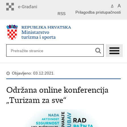
Preskoči
A
A
na
Prilagodba pristupačnosti
glavni
RSS
sadržaj
Objavljeno: 03.12.2021.
Održana online konferencija
„Turizam za sve“