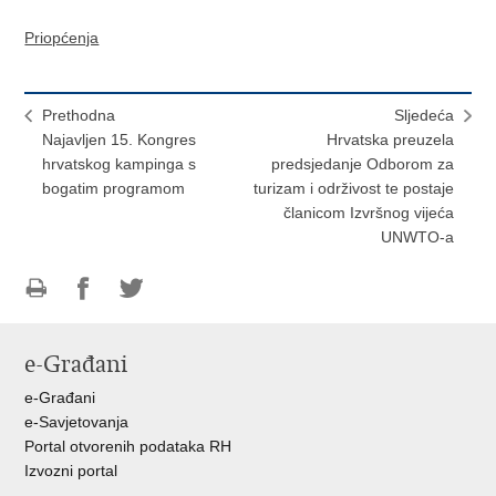
Priopćenja
Prethodna
Sljedeća
Najavljen 15. Kongres
Hrvatska preuzela
hrvatskog kampinga s
predsjedanje Odborom za
bogatim programom
turizam i održivost te postaje
članicom Izvršnog vijeća
UNWTO-a
Ispiši
Podijeli
Podijeli
stranicu
na
na
e-Građani
Facebooku
Twitteru
e-Građani
e-Savjetovanja
Portal otvorenih podataka RH
Izvozni portal