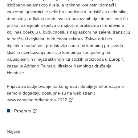
izložbeno-sajamskog dijela, a iznimno kvalitetni domaći i
inozemni govornici te velik broj sudionika, turističkih djelatnika,
donositelja odluka i predstavnika povezanih djelatnosti imat će
priliku razmijeniti iskustva o najboljim praksama i trendovima
koji nas očekuju u budućnosti, s naglaskom na zelenu tranziciju
te održivu i digitalnu budućnost sektora. Takva održivo i
digitalna budućnost predstavlja samu bit kamping proizvoda i
ključ je učvršćivanja pozicije kampinga kao jednog od
najuspješnijih i najatraktivnijih turističkih proizvoda u Europi",
kazao je Adriano Palman, direktor Kamping udruženja
Hrvatske.
Prijava za sudjelovanje na kongresu i detaljnije informacije o
samom događaju dostupne su na web stranici
www.camping.hr/kongres-2022
Program
Najave