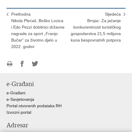
Prethodna
Sljedeća
Nikola Plećaš, Boško Lozica
Brnjac: Za jačanje
i Edo Pezzi dobitnici državne
konkurentnosti turističkog
nagrade za sport „Franjo
gospodarstva 21,5 milijuna
Bučar“ za životno djelo u
kuna bespovratnih potpora
2022. godini
Ispiši
Podijeli
Podijeli
stranicu
na
na
e-Građani
Facebooku
Twitteru
e-Građani
e-Savjetovanja
Portal otvorenih podataka RH
Izvozni portal
Adresar