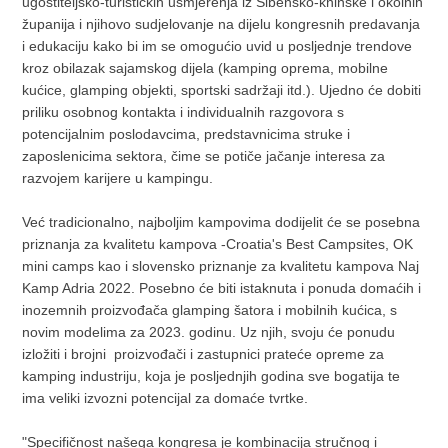
ugostiteljsko-turističkih usmjerenja iz Šibensko-kninske i okolnih
županija i njihovo sudjelovanje na dijelu kongresnih predavanja
i edukaciju kako bi im se omogućio uvid u posljednje trendove
kroz obilazak sajamskog dijela (kamping oprema, mobilne
kućice, glamping objekti, sportski sadržaji itd.). Ujedno će dobiti
priliku osobnog kontakta i individualnih razgovora s
potencijalnim poslodavcima, predstavnicima struke i
zaposlenicima sektora, čime se potiče jačanje interesa za
razvojem karijere u kampingu.
Već tradicionalno, najboljim kampovima dodijelit će se posebna
priznanja za kvalitetu kampova -Croatia's Best Campsites, OK
mini camps kao i slovensko priznanje za kvalitetu kampova Naj
Kamp Adria 2022. Posebno će biti istaknuta i ponuda domaćih i
inozemnih proizvođača glamping šatora i mobilnih kućica, s
novim modelima za 2023. godinu. Uz njih, svoju će ponudu
izložiti i brojni proizvođači i zastupnici prateće opreme za
kamping industriju, koja je posljednjih godina sve bogatija te
ima veliki izvozni potencijal za domaće tvrtke.
"Specifičnost našega kongresa je kombinacija stručnog i