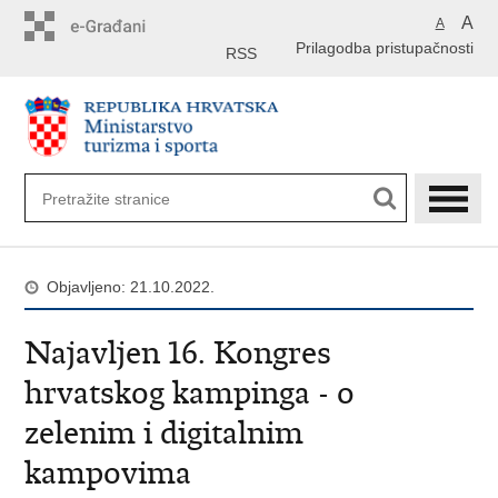
Preskoči
A
A
na
Prilagodba pristupačnosti
glavni
RSS
sadržaj
Objavljeno: 21.10.2022.
Najavljen 16. Kongres
hrvatskog kampinga - o
zelenim i digitalnim
kampovima