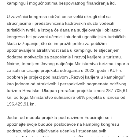
kampingu i mogućnostima bespovratnog financiranja itd.
U završnici kongresa održat će se veliki okrugli stol sa
stručnjacima i predstavnicima kadrovskih službi vodećih
turističkih tvrtki, a istoga će dana na sudjelovanje i obilazak
kongresa biti pozvani učenici i studenti ugostiteljsko-turističkih
škola iz županije, što će im pružiti priliku za pobližim
upoznavanjem atraktivnost rada u kampingu te stjecanjem
dodatne motivacije za zaposlenje i razvoj karijere u turizmu.
Naime, temeljem Javnog natječaja Ministarstva turizma i sporta
za sufinanciranje projekata udrugama u 2022. godini KUH-u
odobren je projekt pod nazivom „Razvoj karijera u kampingu“
kao jednom od atraktivnih i perspektivnih segmenata održivog
turizma Hrvatske. Ukupan proračun projekta iznosi 287.705,61
kn, od toga Ministarstvo sufinancira 68% projekta u iznosu od
196.429,91 kn.
Jedan od modula projekta pod nazivom Educirajte se i
upoznajte svoje buduće poslodavce na kamping kongresu
podrazumijeva uključivanje učenika i studenata svih