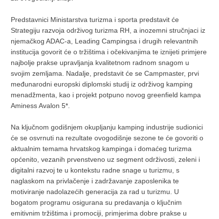
Predstavnici Ministarstva turizma i sporta predstavit će
Strategiju razvoja održivog turizma RH, a inozemni stručnjaci iz
njemačkog ADAC-a, Leading Campingsa i drugih relevantnih
institucija govorit će o tržištima i očekivanjima te iznijeti primjere
najbolje prakse upravljanja kvalitetnom radnom snagom u
svojim zemljama. Nadalje, predstavit će se Campmaster, prvi
međunarodni europski diplomski studij iz održivog kamping
menadžmenta, kao i projekt potpuno novog greenfield kampa
Aminess Avalon 5*.
Na ključnom godišnjem okupljanju kamping industrije sudionici
će se osvrnuti na rezultate ovogodišnje sezone te će govoriti o
aktualnim temama hrvatskog kampinga i domaćeg turizma
općenito, vezanih prvenstveno uz segment održivosti, zeleni i
digitalni razvoj te u kontekstu radne snage u turizmu, s
naglaskom na privlačenje i zadržavanje zaposlenika te
motiviranje nadolazećih generacija za rad u turizmu. U
bogatom programu osigurana su predavanja o ključnim
emitivnim tržištima i promociji, primjerima dobre prakse u