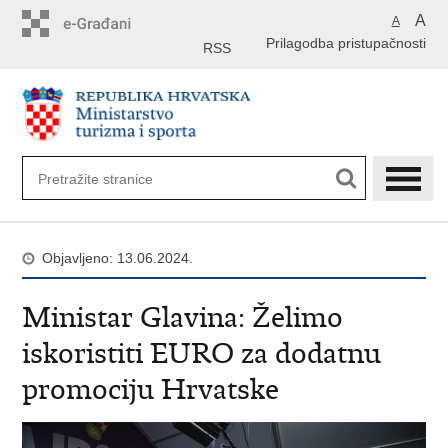
Preskoči
A
A
na
Prilagodba pristupačnosti
glavni
RSS
sadržaj
Objavljeno: 13.06.2024.
Ministar Glavina: Želimo
iskoristiti EURO za dodatnu
promociju Hrvatske