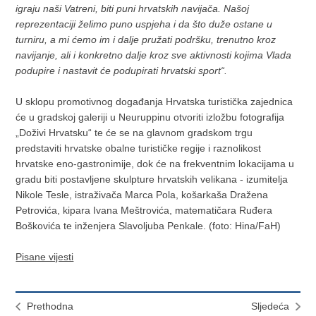
igraju naši Vatreni, biti puni hrvatskih navijača. Našoj
reprezentaciji želimo puno uspjeha i da što duže ostane u
turniru, a mi ćemo im i dalje pružati podršku, trenutno kroz
navijanje, ali i konkretno dalje kroz sve aktivnosti kojima Vlada
podupire i nastavit će podupirati hrvatski sport“.
U sklopu promotivnog događanja Hrvatska turistička zajednica
će u gradskoj galeriji u Neuruppinu otvoriti izložbu fotografija
„Doživi Hrvatsku“ te će se na glavnom gradskom trgu
predstaviti hrvatske obalne turističke regije i raznolikost
hrvatske eno-gastronimije, dok će na frekventnim lokacijama u
gradu biti postavljene skulpture hrvatskih velikana - izumitelja
Nikole Tesle, istraživača Marca Pola, košarkaša Dražena
Petrovića, kipara Ivana Meštrovića, matematičara Ruđera
Boškovića te inženjera Slavoljuba Penkale. (foto: Hina/FaH)
Pisane vijesti
Prethodna
Sljedeća