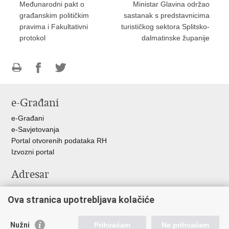
Međunarodni pakt o
Ministar Glavina održao
građanskim političkim
sastanak s predstavnicima
pravima i Fakultativni
turističkog sektora Splitsko-
protokol
dalmatinske županije
Ispiši
Podijeli
Podijeli
stranicu
na
na
e-Građani
Facebooku
Twitteru
e-Građani
e-Savjetovanja
Portal otvorenih podataka RH
Izvozni portal
Adresar
Središnji katalog službenih dokumenata RH
Ova stranica upotrebljava kolačiće
Adresar tijela javne vlasti
Pozivi za žurnu pomoć
Nužni
Prihvaćam
Ne prihvaćam