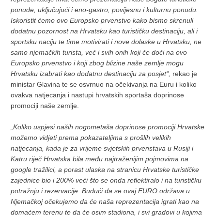
ponude, uključujući i eno-gastro, povijesnu i kulturnu ponudu.
Iskoristit ćemo ovo Europsko prvenstvo kako bismo skrenuli
dodatnu pozornost na Hrvatsku kao turističku destinaciju, ali i
sportsku naciju te time motivirati i nove dolaske u Hrvatsku, ne
samo njemačkih turista, već i svih onih koji će doći na ovo
Europsko prvenstvo i koji zbog blizine naše zemlje mogu
Hrvatsku izabrati kao dodatnu destinaciju za posjet“,
rekao je
ministar Glavina te se osvrnuo na očekivanja na Euru i koliko
ovakva natjecanja i nastupi hrvatskih sportaša doprinose
promociji naše zemlje.
„Koliko uspjesi naših nogometaša doprinose promociji Hrvatske
možemo vidjeti prema pokazateljima s prošlih velikih
natjecanja, kada je za vrijeme svjetskih prvenstava u Rusiji i
Katru riječ Hrvatska bila među najtraženijim pojmovima na
google tražilici, a porast ulaska na stranicu Hrvatske turističke
zajednice bio i 200% veći što se onda reflektiralo i na turističku
potražnju i rezervacije. Budući da se ovaj EURO održava u
Njemačkoj očekujemo da će naša reprezentacija igrati kao na
domaćem terenu te da će osim stadiona, i svi gradovi u kojima