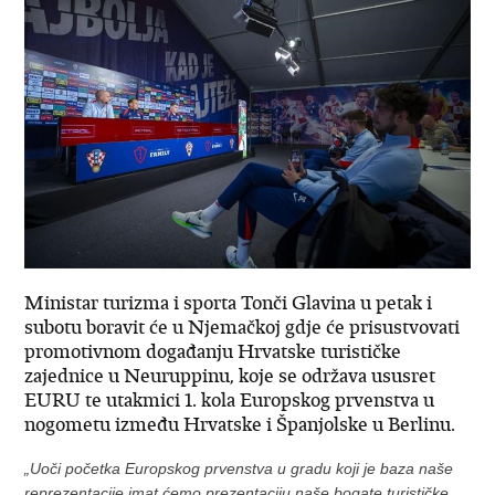
Ministar turizma i sporta Tonči Glavina u petak i
subotu boravit će u Njemačkoj gdje će prisustvovati
promotivnom događanju Hrvatske turističke
zajednice u Neuruppinu, koje se održava ususret
EURU te utakmici 1. kola Europskog prvenstva u
nogometu između Hrvatske i Španjolske u Berlinu.
„Uoči početka Europskog prvenstva u gradu koji je baza naše
reprezentacije imat ćemo prezentaciju naše bogate turističke