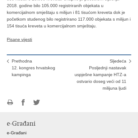
2018. godine bilo 105.000 registriranih objekata u
komercijalnom smještaju s milijun i 81 tisućom kreveta dok je
početkom studenog bilo registrirano 117.000 objekata s milijun i
154 tisuća kreveta u komercijalnom smještaju.
Pisane vijesti
Prethodna
Sljedeća
​12. kongres hrvatskog
Posljednji nastavak
kampinga
uspješne kampanje HTZ-a
ostvario doseg veći od 11
milijuna ljudi
Ispiši
Podijeli
Podijeli
stranicu
na
na
e-Građani
Facebooku
Twitteru
e-Građani