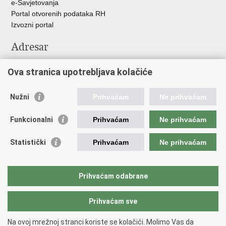
e-Savjetovanja
Portal otvorenih podataka RH
Izvozni portal
Adresar
Središnji katalog službenih dokumenata RH
Ova stranica upotrebljava kolačiće
Adresar tijela javne vlasti
Pozivi za žurnu pomoć
Nužni
Prihvaćam
Ne prihvaćam
Korisne poveznice
Funkcionalni
Prihvaćam
Ne prihvaćam
Vlada RH
Hrvatski sabor
Statistički
Prihvaćam
Ne prihvaćam
Predsjednik RH
Pučka pravobraniteljica
Pravobraniteljica za ravnopravnost spolova
Prihvaćam odabrane
Povjerenik za informiranje
Prihvaćam sve
Povratak na vrh
Na ovoj mrežnoj stranci koriste se kolačići. Molimo Vas da