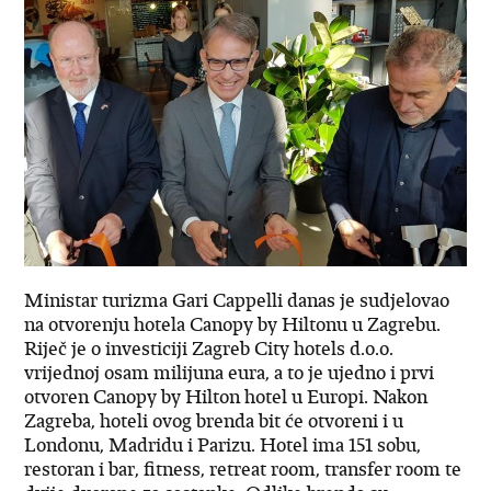
Ministar turizma Gari Cappelli danas je sudjelovao
na otvorenju hotela Canopy by Hiltonu u Zagrebu.
Riječ je o investiciji Zagreb City hotels d.o.o.
vrijednoj osam milijuna eura, a to je ujedno i prvi
otvoren Canopy by Hilton hotel u Europi. Nakon
Zagreba, hoteli ovog brenda bit će otvoreni i u
Londonu, Madridu i Parizu. Hotel ima 151 sobu,
restoran i bar, fitness, retreat room, transfer room te