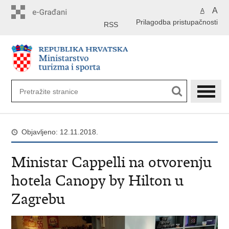
Preskoči
A
A
na
Prilagodba pristupačnosti
glavni
RSS
sadržaj
Objavljeno: 12.11.2018.
Ministar Cappelli na otvorenju
hotela Canopy by Hilton u
Zagrebu