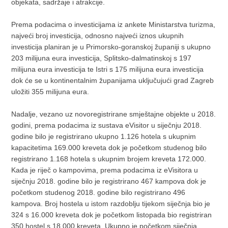
objekata, sadržaje i atrakcije.
Prema podacima o investicijama iz ankete Ministarstva turizma,
najveći broj investicija, odnosno najveći iznos ukupnih
investicija planiran je u Primorsko-goranskoj županiji s ukupno
203 milijuna eura investicija, Splitsko-dalmatinskoj s 197
milijuna eura investicija te Istri s 175 milijuna eura investicija
dok će se u kontinentalnim županijama uključujući grad Zagreb
uložiti 355 milijuna eura.
Nadalje, vezano uz novoregistrirane smještajne objekte u 2018.
godini, prema podacima iz sustava eVisitor u siječnju 2018.
godine bilo je registrirano ukupno 1.126 hotela s ukupnim
kapacitetima 169.000 kreveta dok je početkom studenog bilo
registrirano 1.168 hotela s ukupnim brojem kreveta 172.000.
Kada je riječ o kampovima, prema podacima iz eVisitora u
siječnju 2018. godine bilo je registrirano 467 kampova dok je
početkom studenog 2018. godine bilo registrirano 496
kampova. Broj hostela u istom razdoblju tijekom siječnja bio je
324 s 16.000 kreveta dok je početkom listopada bio registriran
350 hostel s 18.000 kreveta. Ukupno je početkom siječnja