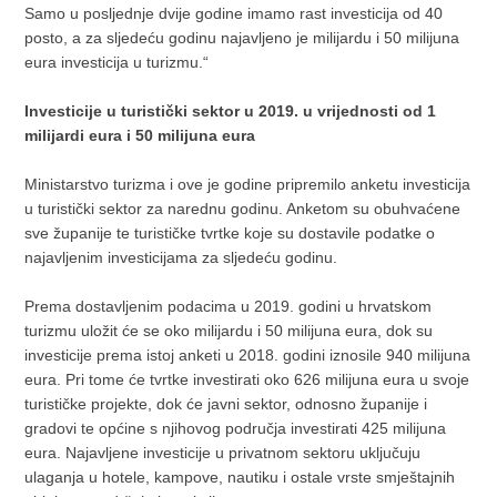
Samo u posljednje dvije godine imamo rast investicija od 40
posto, a za sljedeću godinu najavljeno je milijardu i 50 milijuna
eura investicija u turizmu.“
Investicije u turistički sektor u 2019. u vrijednosti od 1
milijardi eura i 50 milijuna eura
Ministarstvo turizma i ove je godine pripremilo anketu investicija
u turistički sektor za narednu godinu. Anketom su obuhvaćene
sve županije te turističke tvrtke koje su dostavile podatke o
najavljenim investicijama za sljedeću godinu.
Prema dostavljenim podacima u 2019. godini u hrvatskom
turizmu uložit će se oko milijardu i 50 milijuna eura, dok su
investicije prema istoj anketi u 2018. godini iznosile 940 milijuna
eura. Pri tome će tvrtke investirati oko 626 milijuna eura u svoje
turističke projekte, dok će javni sektor, odnosno županije i
gradovi te općine s njihovog područja investirati 425 milijuna
eura. Najavljene investicije u privatnom sektoru uključuju
ulaganja u hotele, kampove, nautiku i ostale vrste smještajnih