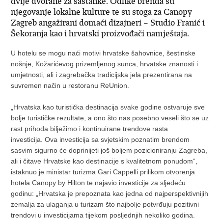
dvije dvorane za sastanke. Odlike brenda su
njegovanje lokalne kulture te su stoga za Canopy
Zagreb angažirani domaći dizajneri – Studio Franić i
Šekoranja kao i hrvatski proizvođači namještaja.
U hotelu se mogu naći motivi hrvatske šahovnice, šestinske
nošnje, Kožarićevog prizemljenog sunca, hrvatske znanosti i
umjetnosti, ali i zagrebačka tradicijska jela prezentirana na
suvremen način u restoranu ReUnion.
„Hrvatska kao turistička destinacija svake godine ostvaruje sve
bolje turističke rezultate, a ono što nas posebno veseli što se uz
rast prihoda bilježimo i kontinuirane trendove rasta
investicija. Ova investicija sa svjetskim poznatim brendom
sasvim sigurno će doprinijeti još boljem pozicioniranju Zagreba,
ali i čitave Hrvatske kao destinacije s kvalitetnom ponudom“,
istaknuo je ministar turizma Gari Cappelli prilikom otvorenja
hotela Canopy by Hilton te najavio investicije za sljedeću
godinu: „Hrvatska je prepoznata kao jedna od najperspektivnijih
zemalja za ulaganja u turizam što najbolje potvrđuju pozitivni
trendovi u investicijama tijekom posljednjih nekoliko godina.