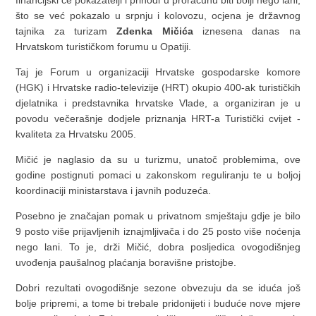
financijski će pokazatelji i prihodi u proračunu biti bolji nego lani,
što se već pokazalo u srpnju i kolovozu, ocjena je državnog
tajnika za turizam
Zdenka Mičića
iznesena danas na
Hrvatskom turističkom forumu u Opatiji.
Taj je Forum u organizaciji Hrvatske gospodarske komore
(HGK) i Hrvatske radio-televizije (HRT) okupio 400-ak turističkih
djelatnika i predstavnika hrvatske Vlade, a organiziran je u
povodu večerašnje dodjele priznanja HRT-a Turistički cvijet -
kvaliteta za Hrvatsku 2005.
Mičić je naglasio da su u turizmu, unatoč problemima, ove
godine postignuti pomaci u zakonskom reguliranju te u boljoj
koordinaciji ministarstava i javnih poduzeća.
Posebno je značajan pomak u privatnom smještaju gdje je bilo
9 posto više prijavljenih iznajmljivača i do 25 posto više noćenja
nego lani. To je, drži Mičić, dobra posljedica ovogodišnjeg
uvođenja paušalnog plaćanja boravišne pristojbe.
Dobri rezultati ovogodišnje sezone obvezuju da se iduća još
bolje pripremi, a tome bi trebale pridonijeti i buduće nove mjere