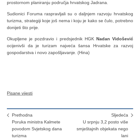
prostornom planiranju područja hrvatskog Jadrana.
Sudionici Foruma raspravljali su o daljnjem razvoju hrvatskog
turizma, strategiji koje još nema i koju je kako se čulo, potrebno
donijeti što prije.
Okupljene je pozdravio i predsjednik HGK
Nadan Vidošević
ocijenivši da je turizam najveća šansa Hrvatske za razvoj
gospodarstva i novo zapošljavanje. (Hina)
Pisane vijesti
Prethodna
Sljedeća
Poruka ministra Kalmete
U srpnju 3,2 posto više
povodom Svjetskog dana
smještajnih objekata nego
turizma
lani