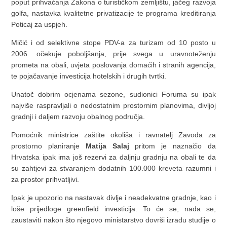
poput prihvaćanja Zakona o turističkom zemljištu, jačeg razvoja
golfa, nastavka kvalitetne privatizacije te programa kreditiranja
Poticaj za uspjeh.
Mičić i od selektivne stope PDV-a za turizam od 10 posto u
2006. očekuje poboljšanja, prije svega u uravnoteženju
prometa na obali, uvjeta poslovanja domaćih i stranih agencija,
te pojačavanje investicija hotelskih i drugih tvrtki.
Unatoč dobrim ocjenama sezone, sudionici Foruma su ipak
najviše raspravljali o nedostatnim prostornim planovima, divljoj
gradnji i daljem razvoju obalnog područja.
Pomoćnik ministrice zaštite okoliša i ravnatelj Zavoda za
prostorno planiranje
Matija Salaj
pritom je naznačio da
Hrvatska ipak ima još rezervi za daljnju gradnju na obali te da
su zahtjevi za stvaranjem dodatnih 100.000 kreveta razumni i
za prostor prihvatljivi.
Ipak je upozorio na nastavak divlje i neadekvatne gradnje, kao i
loše prijedloge greenfield investicija. To će se, nada se,
zaustaviti nakon što njegovo ministarstvo dovrši izradu studije o