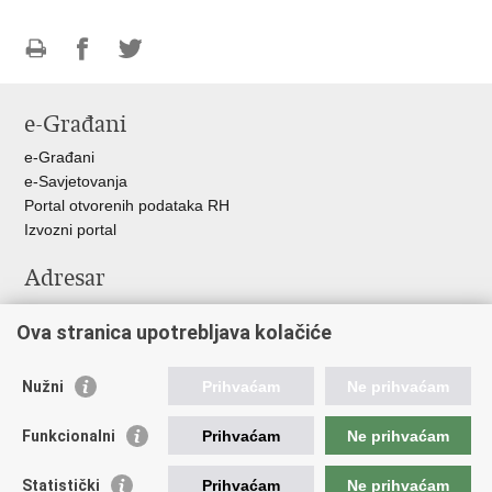
Ispiši
Podijeli
Podijeli
stranicu
na
na
e-Građani
Facebooku
Twitteru
e-Građani
e-Savjetovanja
Portal otvorenih podataka RH
Izvozni portal
Adresar
Središnji katalog službenih dokumenata RH
Ova stranica upotrebljava kolačiće
Adresar tijela javne vlasti
Pozivi za žurnu pomoć
Nužni
Prihvaćam
Ne prihvaćam
Korisne poveznice
Funkcionalni
Prihvaćam
Ne prihvaćam
Vlada RH
Hrvatski sabor
Statistički
Prihvaćam
Ne prihvaćam
Predsjednik RH