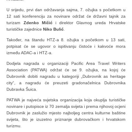
U srijedu, prvi dan održavanja sajma, 7. ožujka s početkom u
12 sati konferenciju za novinare održat će državni tajnik za
turizam
Zdenko Mičić
i direktor Glavnog ureda Hrvatske
turističke zajednice
Niko Bulić
.
Također, na štandu HTZ-a 8. ožujka s početkom u 13 sati,
potpisat će se ugovor o ispitivanju čistoće i kakvoće mora
između ADAC-a i HTZ-a.
Dodjela nagrada u organizaciji Pacific Area Travel Writers
Association (PATWA) održat će se 9. ožujka, na kojoj će
Dubrovnik dobiti nagradu u kategoriji „Dubrovnik as heritage
city“, a nagradu će preuzeti gradonačelnica Dubrovnika
Dubravka Šuica.
PATWA je najveća svjetska organizacija koja okuplja turističke
novinare i putopisce iz 70 zemalja svijeta i prema njihovoj ocjeni
Dubrovnik je zaslužio mjesto najboljeg centra kulturne baštine
svijeta, što je izuzetno priznanje dubrovačkom i hrvatskom
turizmu.