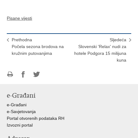
Pisane vijesti
Prethodna
Sljedeća
Počela sezona brodova na
Slovenski 'Relax' nudi za
kružnim putovanjima
hotele Podgora 15 milijuna
kuna
Ispiši
Podijeli
Podijeli
stranicu
na
na
e-Građani
Facebooku
Twitteru
e-Građani
e-Savjetovanja
Portal otvorenih podataka RH
Izvozni portal