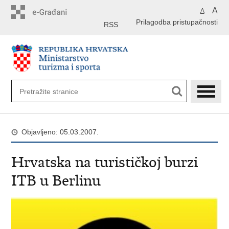
Preskoči
A
A
na
Prilagodba pristupačnosti
glavni
RSS
sadržaj
Objavljeno: 05.03.2007.
Hrvatska na turističkoj burzi
ITB u Berlinu