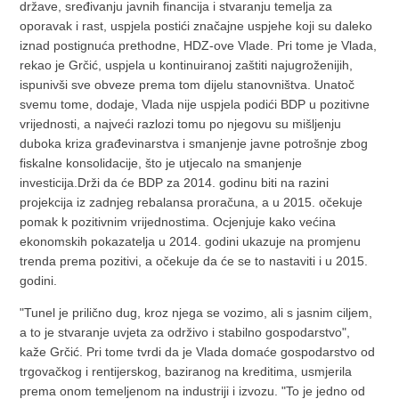
države, sređivanju javnih financija i stvaranju temelja za
oporavak i rast, uspjela postići značajne uspjehe koji su daleko
iznad postignuća prethodne, HDZ-ove Vlade. Pri tome je Vlada,
rekao je Grčić, uspjela u kontinuiranoj zaštiti najugroženijih,
ispunivši sve obveze prema tom dijelu stanovništva. Unatoč
svemu tome, dodaje, Vlada nije uspjela podići BDP u pozitivne
vrijednosti, a najveći razlozi tomu po njegovu su mišljenju
duboka kriza građevinarstva i smanjenje javne potrošnje zbog
fiskalne konsolidacije, što je utjecalo na smanjenje
investicija.Drži da će BDP za 2014. godinu biti na razini
projekcija iz zadnjeg rebalansa proračuna, a u 2015. očekuje
pomak k pozitivnim vrijednostima. Ocjenjuje kako većina
ekonomskih pokazatelja u 2014. godini ukazuje na promjenu
trenda prema pozitivi, a očekuje da će se to nastaviti i u 2015.
godini.
"Tunel je prilično dug, kroz njega se vozimo, ali s jasnim ciljem,
a to je stvaranje uvjeta za održivo i stabilno gospodarstvo",
kaže Grčić. Pri tome tvrdi da je Vlada domaće gospodarstvo od
trgovačkog i rentijerskog, baziranog na kreditima, usmjerila
prema onom temeljenom na industriji i izvozu. "To je jedno od