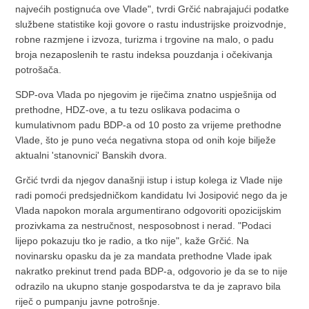
najvećih postignuća ove Vlade", tvrdi Grčić nabrajajući podatke
službene statistike koji govore o rastu industrijske proizvodnje,
robne razmjene i izvoza, turizma i trgovine na malo, o padu
broja nezaposlenih te rastu indeksa pouzdanja i očekivanja
potrošača.
SDP-ova Vlada po njegovim je riječima znatno uspješnija od
prethodne, HDZ-ove, a tu tezu oslikava podacima o
kumulativnom padu BDP-a od 10 posto za vrijeme prethodne
Vlade, što je puno veća negativna stopa od onih koje bilježe
aktualni 'stanovnici' Banskih dvora.
Grčić tvrdi da njegov današnji istup i istup kolega iz Vlade nije
radi pomoći predsjedničkom kandidatu Ivi Josipović nego da je
Vlada napokon morala argumentirano odgovoriti opozicijskim
prozivkama za nestručnost, nesposobnost i nerad. "Podaci
lijepo pokazuju tko je radio, a tko nije", kaže Grčić. Na
novinarsku opasku da je za mandata prethodne Vlade ipak
nakratko prekinut trend pada BDP-a, odgovorio je da se to nije
odrazilo na ukupno stanje gospodarstva te da je zapravo bila
riječ o pumpanju javne potrošnje.