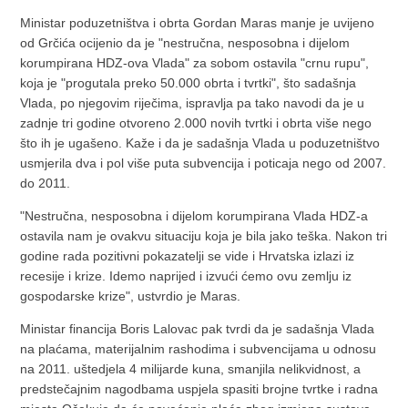
Ministar poduzetništva i obrta Gordan Maras manje je uvijeno
od Grčića ocijenio da je "nestručna, nesposobna i dijelom
korumpirana HDZ-ova Vlada" za sobom ostavila "crnu rupu",
koja je "progutala preko 50.000 obrta i tvrtki", što sadašnja
Vlada, po njegovim riječima, ispravlja pa tako navodi da je u
zadnje tri godine otvoreno 2.000 novih tvrtki i obrta više nego
što ih je ugašeno. Kaže i da je sadašnja Vlada u poduzetništvo
usmjerila dva i pol više puta subvencija i poticaja nego od 2007.
do 2011.
"Nestručna, nesposobna i dijelom korumpirana Vlada HDZ-a
ostavila nam je ovakvu situaciju koja je bila jako teška. Nakon tri
godine rada pozitivni pokazatelji se vide i Hrvatska izlazi iz
recesije i krize. Idemo naprijed i izvući ćemo ovu zemlju iz
gospodarske krize", ustvrdio je Maras.
Ministar financija Boris Lalovac pak tvrdi da je sadašnja Vlada
na plaćama, materijalnim rashodima i subvencijama u odnosu
na 2011. uštedjela 4 milijarde kuna, smanjila nelikvidnost, a
predstečajnim nagodbama uspjela spasiti brojne tvrtke i radna