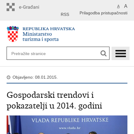
Preskoči
A
A
na
Prilagodba pristupačnosti
glavni
RSS
sadržaj
Objavljeno: 08.01.2015.
Gospodarski trendovi i
pokazatelji u 2014. godini