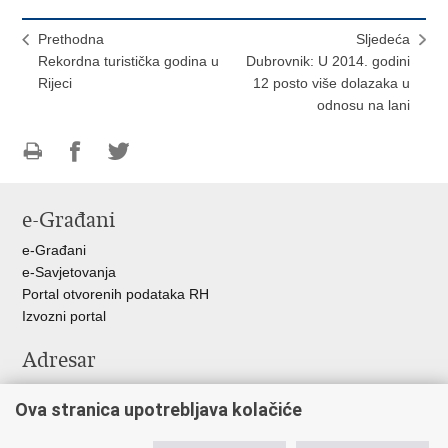
Prethodna
Sljedeća
Rekordna turistička godina u
Dubrovnik: U 2014. godini
Rijeci
12 posto više dolazaka u
odnosu na lani
Ispiši
Podijeli
Podijeli
stranicu
na
na
e-Građani
Facebooku
Twitteru
e-Građani
e-Savjetovanja
Portal otvorenih podataka RH
Izvozni portal
Adresar
Središnji katalog službenih dokumenata RH
Ova stranica upotrebljava kolačiće
Adresar tijela javne vlasti
Pozivi za žurnu pomoć