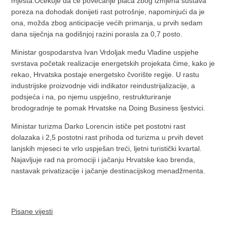
mjesta.Očekuje da će povećanje plaća zbog izmjena sustava
poreza na dohodak donijeti rast potrošnje, napominjući da je
ona, možda zbog anticipacije većih primanja, u prvih sedam
dana siječnja na godišnjoj razini porasla za 0,7 posto.
Ministar gospodarstva Ivan Vrdoljak među Vladine uspjehe
svrstava početak realizacije energetskih projekata čime, kako je
rekao, Hrvatska postaje energetsko čvorište regije. U rastu
industrijske proizvodnje vidi indikator reindustrijalizacije, a
podsjeća i na, po njemu uspješno, restrukturiranje
brodogradnje te pomak Hrvatske na Doing Business ljestvici.
Ministar turizma Darko Lorencin ističe pet postotni rast
dolazaka i 2,5 postotni rast prihoda od turizma u prvih devet
lanjskih mjeseci te vrlo uspješan treći, ljetni turistički kvartal.
Najavljuje rad na promociji i jačanju Hrvatske kao brenda,
nastavak privatizacije i jačanje destinacijskog menadžmenta.
Pisane vijesti