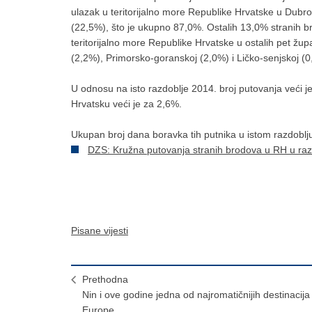
ulazak u teritorijalno more Republike Hrvatske u Dubro
(22,5%), što je ukupno 87,0%. Ostalih 13,0% stranih br
teritorijalno more Republike Hrvatske u ostalih pet žup
(2,2%), Primorsko-goranskoj (2,0%) i Ličko-senjskoj (0
U odnosu na isto razdoblje 2014. broj putovanja veći je 
Hrvatsku veći je za 2,6%.
Ukupan broj dana boravka tih putnika u istom razdoblju
DZS: Kružna putovanja stranih brodova u RH u razd
Pisane vijesti
Prethodna
Nin i ove godine jedna od najromatičnijih destinacija
Europe