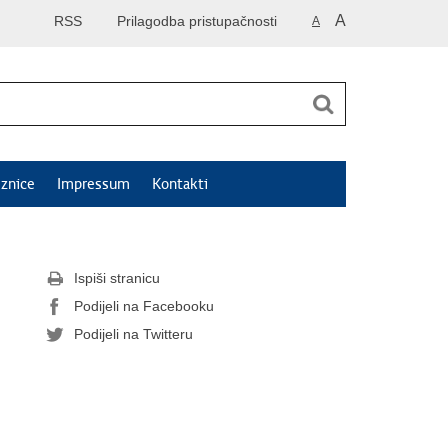
A
RSS
Prilagodba pristupačnosti
A
znice
Impressum
Kontakti
Ispiši stranicu
Podijeli na Facebooku
Podijeli na Twitteru