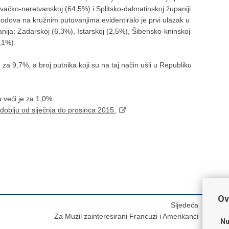
vačko-neretvanskoj (64,5%) i Splitsko-dalmatinskoj županiji
odova na kružnim putovanjima evidentiralo je prvi ulazak u
anija: Zadarskoj (6,3%), Istarskoj (2,5%), Šibensko-kninskoj
,1%).
za 9,7%, a broj putnika koji su na taj način ušli u Republiku
 veći je za 1,0%.
oblju od siječnja do prosinca 2015.
Ov
Sljedeća
Za Muzil zainteresirani Francuzi i Amerikanci
Nu