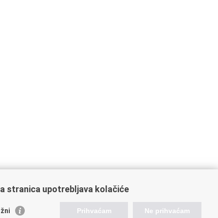
a stranica upotrebljava kolačiće
žni
Prihvaćam
Ne prihvaćam