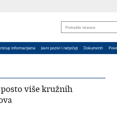
ristup informacijama
Javni pozivi i natječaji
Dokumenti
Pove
 posto više kružnih
ova