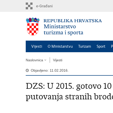
Preskoči
na
glavni
sadržaj
Vijesti
O Ministarstvu
Turizam
Sport
P
Naslovnica
Vijesti
Objavljeno: 11.02.2016.
DZS: U 2015. gotovo 10
putovanja stranih brod