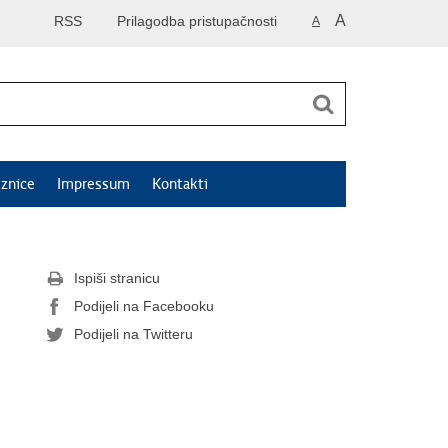
A
RSS
Prilagodba pristupačnosti
A
znice
Impressum
Kontakti
Ispiši stranicu
Podijeli na Facebooku
Podijeli na Twitteru