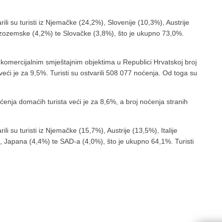
rili su turisti iz Njemačke (24,2%), Slovenije (10,3%), Austrije
Nizozemske (4,2%) te Slovačke (3,8%), što je ukupno 73,0%.
omercijalnim smještajnim objektima u Republici Hrvatskoj broj
 veći je za 9,5%. Turisti su ostvarili 508 077 noćenja. Od toga su
nja domaćih turista veći je za 8,6%, a broj noćenja stranih
ili su turisti iz Njemačke (15,7%), Austrije (13,5%), Italije
, Japana (4,4%) te SAD-a (4,0%), što je ukupno 64,1%. Turisti