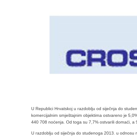
U Republici Hrvatskoj u razdoblju od siječnja do stud
komercijalnim smještajnim objektima ostvareno je 5,0% v
440 708 noćenja. Od toga su 7,7% ostvarili domaći, a 92
U razdoblju od siječnja do studenoga 2013. u odnosu na