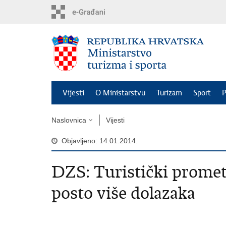
Preskoči
na
glavni
sadržaj
Vijesti
O Ministarstvu
Turizam
Sport
P
Naslovnica
Vijesti
Objavljeno: 14.01.2014.
DZS: Turistički promet 
posto više dolazaka