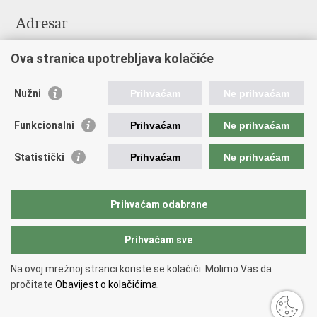
Adresar
Središnji katalog službenih dokumenata RH
Ova stranica upotrebljava kolačiće
Adresar tijela javne vlasti
Pozivi za žurnu pomoć
Nužni
Prihvaćam
Ne prihvaćam
Korisne poveznice
Funkcionalni
Prihvaćam
Ne prihvaćam
Vlada RH
Hrvatski sabor
Statistički
Prihvaćam
Ne prihvaćam
Predsjednik RH
Pučka pravobraniteljica
Pravobraniteljica za ravnopravnost spolova
Prihvaćam odabrane
Povjerenik za informiranje
Prihvaćam sve
Povratak na vrh
Na ovoj mrežnoj stranci koriste se kolačići. Molimo Vas da
Copyright © 2026 Ministarstvo turizma i sporta Republike Hrvatske.
Uvjeti
pročitate
Obavijest o kolačićima.
korištenja
.
Izjava o pristupačnosti
.