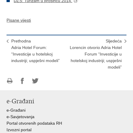
DZS: Turizam u prosincu 2014.
Pisane vijesti
Prethodna
Sljedeća
Adria Hotel Forum:
Lorencin otvorio Adria Hotel
“Investicije u hotelskoj
Forum “Investicije u
industriji; uspješni modeli”
hotelskoj industriji; uspješni
modeli”
Ispiši
Podijeli
Podijeli
stranicu
na
na
e-Građani
Facebooku
Twitteru
e-Građani
e-Savjetovanja
Portal otvorenih podataka RH
Izvozni portal