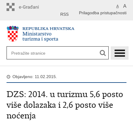
Preskoči
A
A
na
Prilagodba pristupačnosti
glavni
RSS
sadržaj
Objavljeno: 11.02.2015.
DZS: 2014. u turizmu 5,6 posto
više dolazaka i 2,6 posto više
noćenja