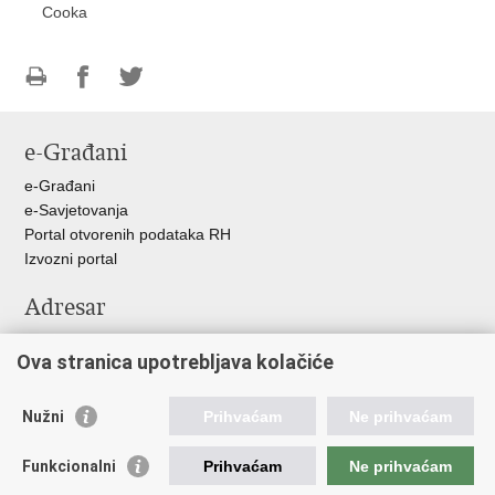
Cooka
Ispiši
Podijeli
Podijeli
stranicu
na
na
e-Građani
Facebooku
Twitteru
e-Građani
e-Savjetovanja
Portal otvorenih podataka RH
Izvozni portal
Adresar
Središnji katalog službenih dokumenata RH
Ova stranica upotrebljava kolačiće
Adresar tijela javne vlasti
Pozivi za žurnu pomoć
Nužni
Prihvaćam
Ne prihvaćam
Korisne poveznice
Funkcionalni
Prihvaćam
Ne prihvaćam
Vlada RH
Hrvatski sabor