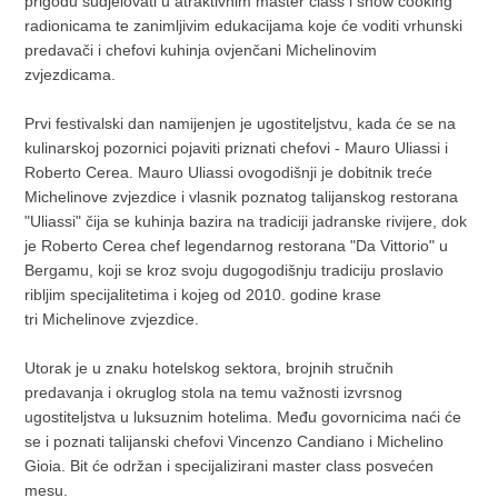
prigodu sudjelovati u atraktivnim master class i show cooking
radionicama te zanimljivim edukacijama koje će voditi vrhunski
predavači i chefovi kuhinja ovjenčani Michelinovim
zvjezdicama.
Prvi festivalski dan namijenjen je ugostiteljstvu, kada će se na
kulinarskoj pozornici pojaviti priznati chefovi - Mauro Uliassi i
Roberto Cerea. Mauro Uliassi ovogodišnji je dobitnik treće
Michelinove zvjezdice i vlasnik poznatog talijanskog restorana
"Uliassi" čija se kuhinja bazira na tradiciji jadranske rivijere, dok
je Roberto Cerea chef legendarnog restorana "Da Vittorio" u
Bergamu, koji se kroz svoju dugogodišnju tradiciju proslavio
ribljim specijalitetima i kojeg od 2010. godine krase
tri Michelinove zvjezdice.
Utorak je u znaku hotelskog sektora, brojnih stručnih
predavanja i okruglog stola na temu važnosti izvrsnog
ugostiteljstva u luksuznim hotelima. Među govornicima naći će
se i poznati talijanski chefovi Vincenzo Candiano i Michelino
Gioia. Bit će održan i specijalizirani master class posvećen
mesu.