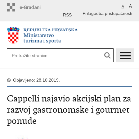
Preskoči
A
A
na
Prilagodba pristupačnosti
glavni
RSS
sadržaj
Objavljeno: 28.10.2019.
Cappelli najavio akcijski plan za
razvoj gastronomske i gourmet
ponude