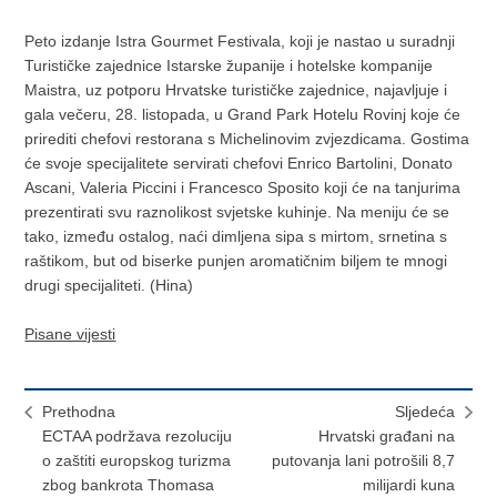
Peto izdanje Istra Gourmet Festivala, koji je nastao u suradnji
Turističke zajednice Istarske županije i hotelske kompanije
Maistra, uz potporu Hrvatske turističke zajednice, najavljuje i
gala večeru, 28. listopada, u Grand Park Hotelu Rovinj koje će
prirediti chefovi restorana s Michelinovim zvjezdicama. Gostima
će svoje specijalitete servirati chefovi Enrico Bartolini, Donato
Ascani, Valeria Piccini i Francesco Sposito koji će na tanjurima
prezentirati svu raznolikost svjetske kuhinje. Na meniju će se
tako, između ostalog, naći dimljena sipa s mirtom, srnetina s
raštikom, but od biserke punjen aromatičnim biljem te mnogi
drugi specijaliteti. (Hina)
Pisane vijesti
Prethodna
Sljedeća
ECTAA podržava rezoluciju
​Hrvatski građani na
o zaštiti europskog turizma
putovanja lani potrošili 8,7
zbog bankrota Thomasa
milijardi kuna