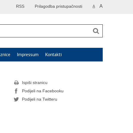
A
RSS
Prilagodba pristupačnosti
A
znice
Impressum
Kontakti
Ispiši stranicu
Podijeli na Facebooku
Podijeli na Twitteru