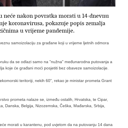
ku neće nakon povratka morati u 14-dnevnu
renje koronavirusa, pokazuje popis zemalja
zičnima u vrijeme pandemije.
aveznu samoizolaciju za građane koji u vrijeme ljetnih odmora
eporuku da se odlazi samo na "nužna" međunarodna putovanja a
ja koje će građani moći posjetiti bez obaveze samoizolacije.
ekomorski teritoriji, nekih 60", rekao je ministar prometa Grant
arstvo prometa nalaze se, između ostalih, Hrvatska, te Cipar,
ska, Danska, Belgija, Nizozemska, Češka, Mađarska, Srbija,
a neće morati u karantenu, pod uvjetom da na putovanju 14 dana