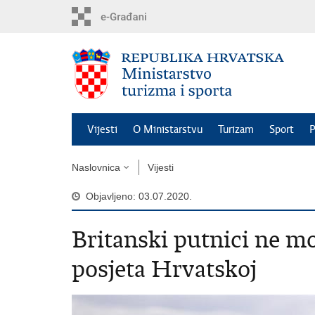
Preskoči
na
glavni
sadržaj
Vijesti
O Ministarstvu
Turizam
Sport
P
Naslovnica
Vijesti
Objavljeno: 03.07.2020.
Britanski putnici ne m
posjeta Hrvatskoj