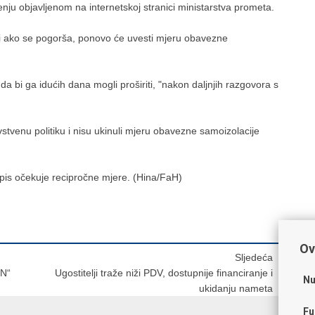
pćenju objavljenom na internetskoj stranici ministarstva prometa.
 i ako se pogorša, ponovo će uvesti mjeru obavezne
da bi ga idućih dana mogli proširiti, "nakon daljnjih razgovora s
tvenu politiku i nisu ukinuli mjeru obavezne samoizolacije
opis očekuje recipročne mjere. (Hina/FaH)
Ov
Sljedeća
EN“
Ugostitelji traže niži PDV, dostupnije financiranje i
Nu
ukidanju nameta
Fu