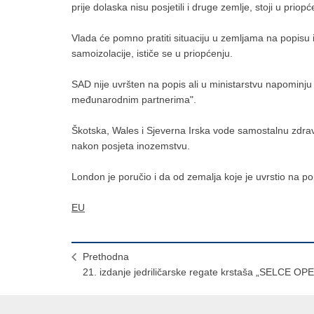
prije dolaska nisu posjetili i druge zemlje, stoji u prio
Vlada će pomno pratiti situaciju u zemljama na popisu
samoizolacije, ističe se u priopćenju.
SAD nije uvršten na popis ali u ministarstvu napominju 
međunarodnim partnerima".
Škotska, Wales i Sjeverna Irska vode samostalnu zdravs
nakon posjeta inozemstvu.
London je poručio i da od zemalja koje je uvrstio na p
EU
Prethodna
21. izdanje jedriličarske regate krstaša „SELCE OP