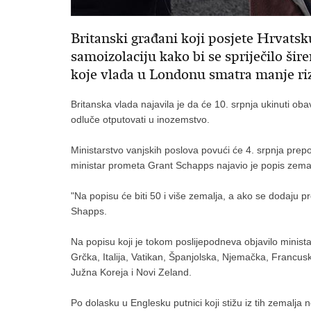
Britanski građani koji posjete Hrvats
samoizolaciju kako bi se spriječilo ši
koje vlada u Londonu smatra manje ri
Britanska vlada najavila je da će 10. srpnja ukinuti ob
odluče otputovati u inozemstvo.
Ministarstvo vanjskih poslova povući će 4. srpnja pr
ministar prometa Grant Schapps najavio je popis zemal
"Na popisu će biti 50 i više zemalja, a ako se dodaju pr
Shapps.
Na popisu koji je tokom poslijepodneva objavilo minist
Grčka, Italija, Vatikan, Španjolska, Njemačka, Francu
Južna Koreja i Novi Zeland.
Po dolasku u Englesku putnici koji stižu iz tih zemalj