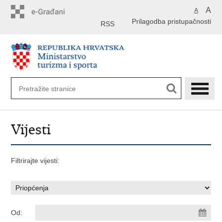
Preskoči
A
A
na
Prilagodba pristupačnosti
glavni
RSS
sadržaj
Vijesti
Filtrirajte vijesti:
Od: