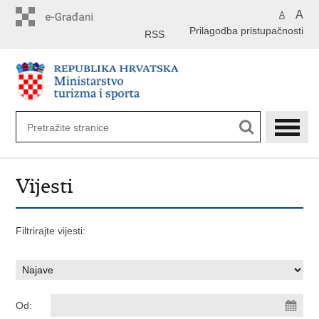
Preskoči
A
A
na
Prilagodba pristupačnosti
glavni
RSS
sadržaj
Vijesti
Filtrirajte vijesti:
Od: