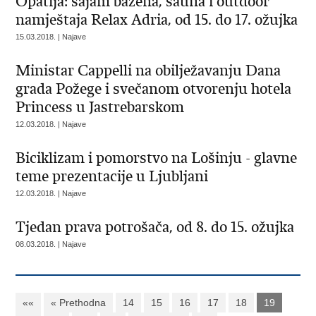
Opatija: sajam bazena, sauna i outdoor
namještaja Relax Adria, od 15. do 17. ožujka
15.03.2018. | Najave
Ministar Cappelli na obilježavanju Dana
grada Požege i svečanom otvorenju hotela
Princess u Jastrebarskom
12.03.2018. | Najave
Biciklizam i pomorstvo na Lošinju - glavne
teme prezentacije u Ljubljani
12.03.2018. | Najave
Tjedan prava potrošača, od 8. do 15. ožujka
08.03.2018. | Najave
««
« Prethodna
14
15
16
17
18
19