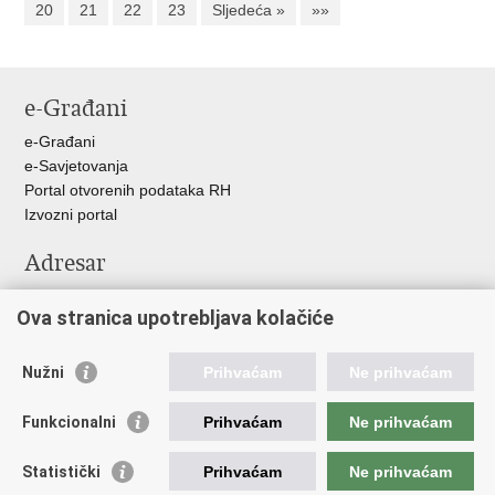
20
21
22
23
Sljedeća »
»»
e-Građani
e-Građani
e-Savjetovanja
Portal otvorenih podataka RH
Izvozni portal
Adresar
Središnji katalog službenih dokumenata RH
Ova stranica upotrebljava kolačiće
Adresar tijela javne vlasti
Pozivi za žurnu pomoć
Nužni
Prihvaćam
Ne prihvaćam
Korisne poveznice
Funkcionalni
Prihvaćam
Ne prihvaćam
Vlada RH
Hrvatski sabor
Statistički
Prihvaćam
Ne prihvaćam
Predsjednik RH