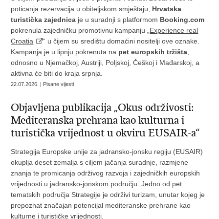
poticanja rezervacija u obiteljskom smještaju,
Hrvatska
turistička zajednica
je u suradnji s platformom
Booking.com
pokrenula zajedničku promotivnu kampanju „
Experience real
Croatia
“ u čijem su središtu domaćini nositelji ove oznake.
Kampanja je u lipnju pokrenuta na
pet europskih tržišta
,
odnosno u Njemačkoj, Austriji, Poljskoj, Češkoj i Mađarskoj, a
aktivna će biti do kraja srpnja.
22.07.2026. | Pisane vijesti
Objavljena publikacija „Okus održivosti:
Mediteranska prehrana kao kulturna i
turistička vrijednost u okviru EUSAIR-a“
Strategija Europske unije za jadransko-jonsku regiju (EUSAIR)
okuplja deset zemalja s ciljem jačanja suradnje, razmjene
znanja te promicanja održivog razvoja i zajedničkih europskih
vrijednosti u jadransko-jonskom području. Jedno od pet
tematskih područja Strategije je održivi turizam, unutar kojeg je
prepoznat značajan potencijal mediteranske prehrane kao
kulturne i turističke vrijednosti.