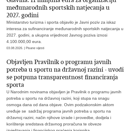
Glavina: 11 milijuna eura za organizaciju
međunarodnih sportskih natjecanja u
2027. godini
Ministarstvo turizma i sporta objavilo je Javni poziv za iskaz
interesa za sufinanciranje međunarodnih sportskih natjecanja u
2027. godini, a ukupna vrijednost Javnog poziva iznosi
4.100.000,00 eura.
03.08.2026. | Pisane vijesti
Objavljen Pravilnik o programu javnih
potreba u sportu na državnoj razini - uvodi
se potpuna transparentnost financiranja
sporta
U Narodnim novinama objavljen je Pravilnik o programu javnih
potreba u sportu na državnoj razini, koji stupa na snagu
osmoga dana od dana objave. Ovim podzakonskim aktom
uređuje se sadržaj programa javnih potreba u sportu na
državnoj razini, način njihove izrade i provedbe, dodjela i
korištenje sredstava državnog proračuna te obveze
izvještavanja i financijskog praćenja korisnika.