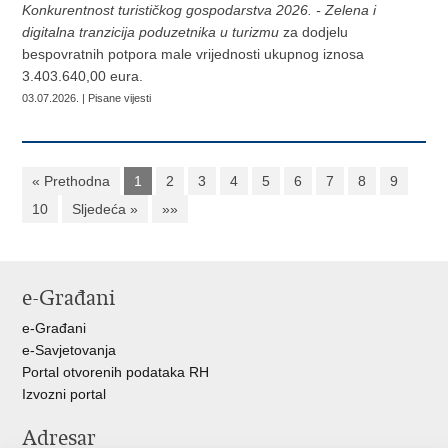
Konkurentnost turističkog gospodarstva 2026. - Zelena i
digitalna tranzicija poduzetnika u turizmu
za dodjelu
bespovratnih potpora male vrijednosti ukupnog iznosa
3.403.640,00 eura.
03.07.2026. | Pisane vijesti
« Prethodna
1
2
3
4
5
6
7
8
9
10
Sljedeća »
»»
e-Građani
e-Građani
e-Savjetovanja
Portal otvorenih podataka RH
Izvozni portal
Adresar