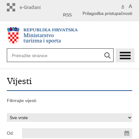
Preskoči
A
A
na
Prilagodba pristupačnosti
glavni
RSS
sadržaj
Vijesti
Filtrirajte vijesti:
Od: