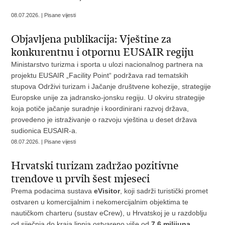
08.07.2026. | Pisane vijesti
Objavljena publikacija: Vještine za
konkurentnu i otpornu EUSAIR regiju
Ministarstvo turizma i sporta u ulozi nacionalnog partnera na
projektu EUSAIR „Facility Point“ podržava rad tematskih
stupova Održivi turizam i Jačanje društvene kohezije, strategije
Europske unije za jadransko-jonsku regiju. U okviru strategije
koja potiče jačanje suradnje i koordinirani razvoj država,
provedeno je istraživanje o razvoju vještina u deset država
sudionica EUSAIR-a.
08.07.2026. | Pisane vijesti
Hrvatski turizam zadržao pozitivne
trendove u prvih šest mjeseci
Prema podacima sustava
eVisitor
, koji sadrži turistički promet
ostvaren u komercijalnim i nekomercijalnim objektima te
nautičkom charteru (sustav eCrew), u Hrvatskoj je u razdoblju
od siječnja do kraja lipnja
ostvareno više od
7,6 milijuna