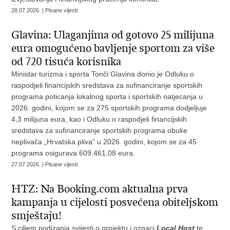
28.07.2026. | Pisane vijesti
Glavina: Ulaganjima od gotovo 25 milijuna
eura omogućeno bavljenje sportom za više
od 720 tisuća korisnika
Ministar turizma i sporta Tonči Glavina donio je Odluku o
raspodjeli financijskih sredstava za sufinanciranje sportskih
programa poticanja lokalnog sporta i sportskih natjecanja u
2026. godini, kojom se za 275 sportskih programa dodjeljuje
4,3 milijuna eura, kao i Odluku o raspodjeli financijskih
sredstava za sufinanciranje sportskih programa obuke
neplivača „Hrvatska pliva“ u 2026. godini, kojom se za 45
programa osigurava 609.461,08 eura.
27.07.2026. | Pisane vijesti
HTZ: Na Booking.com aktualna prva
kampanja u cijelosti posvećena obiteljskom
smještaju!
S ciljem podizanja svijesti o projektu i oznaci
Local Host
te