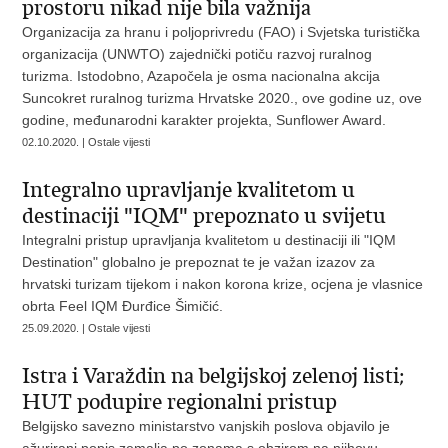
prostoru nikad nije bila važnija
Organizacija za hranu i poljoprivredu (FAO) i Svjetska turistička
organizacija (UNWTO) zajednički potiču razvoj ruralnog
turizma. Istodobno, Azapočela je osma nacionalna akcija
Suncokret ruralnog turizma Hrvatske 2020., ove godine uz, ove
godine, međunarodni karakter projekta, Sunflower Award.
02.10.2020. | Ostale vijesti
​Integralno upravljanje kvalitetom u
destinaciji "IQM" prepoznato u svijetu
Integralni pristup upravljanja kvalitetom u destinaciji ili "IQM
Destination" globalno je prepoznat te je važan izazov za
hrvatski turizam tijekom i nakon korona krize, ocjena je vlasnice
obrta Feel IQM Đurđice Šimičić.
25.09.2020. | Ostale vijesti
Istra i Varaždin na belgijskoj zelenoj listi;
HUT podupire regionalni pristup
Belgijsko savezno ministarstvo vanjskih poslova objavilo je