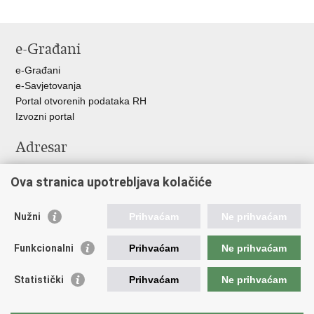
e-Građani
e-Građani
e-Savjetovanja
Portal otvorenih podataka RH
Izvozni portal
Adresar
Središnji katalog službenih dokumenata RH
Ova stranica upotrebljava kolačiće
Adresar tijela javne vlasti
Pozivi za žurnu pomoć
Nužni
Prihvaćam
Ne prihvaćam
Korisne poveznice
Funkcionalni
Prihvaćam
Ne prihvaćam
Vlada RH
Hrvatski sabor
Statistički
Prihvaćam
Ne prihvaćam
Predsjednik RH
Pučka pravobraniteljica
Pravobraniteljica za ravnopravnost spolova