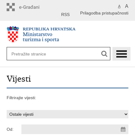
Preskoči
A
A
na
Prilagodba pristupačnosti
glavni
RSS
sadržaj
Vijesti
Filtrirajte vijesti:
Od: