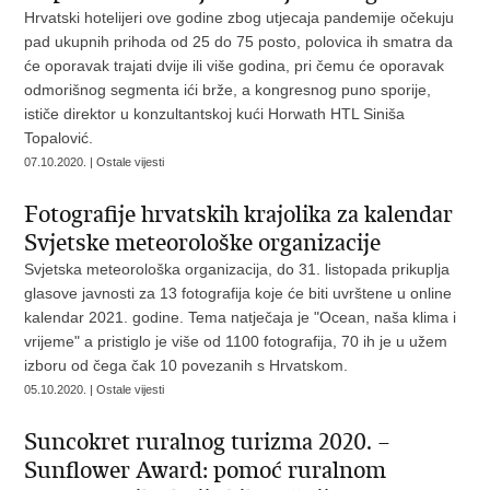
Hrvatski hotelijeri ove godine zbog utjecaja pandemije očekuju
pad ukupnih prihoda od 25 do 75 posto, polovica ih smatra da
će oporavak trajati dvije ili više godina, pri čemu će oporavak
odmorišnog segmenta ići brže, a kongresnog puno sporije,
ističe direktor u konzultantskoj kući Horwath HTL Siniša
Topalović.
07.10.2020. | Ostale vijesti
Fotografije hrvatskih krajolika za kalendar
Svjetske meteorološke organizacije
Svjetska meteorološka organizacija, do 31. listopada prikuplja
glasove javnosti za 13 fotografija koje će biti uvrštene u online
kalendar 2021. godine. Tema natječaja je "Ocean, naša klima i
vrijeme" a pristiglo je više od 1100 fotografija, 70 ih je u užem
izboru od čega čak 10 povezanih s Hrvatskom.
05.10.2020. | Ostale vijesti
Suncokret ruralnog turizma 2020. –
Sunflower Award: pomoć ruralnom