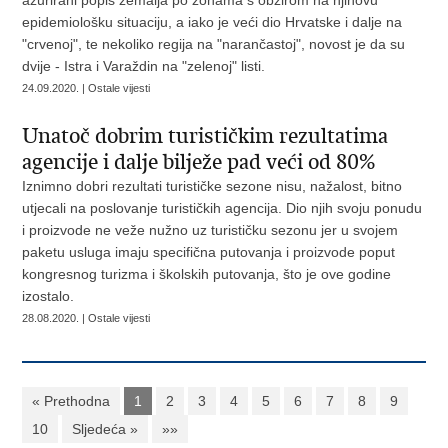
ažurirani popis zemalja po zonama s obzirom na njihovu
epidemiološku situaciju, a iako je veći dio Hrvatske i dalje na
"crvenoj", te nekoliko regija na "narančastoj", novost je da su
dvije - Istra i Varaždin na "zelenoj" listi.
24.09.2020. | Ostale vijesti
​Unatoč dobrim turističkim rezultatima
agencije i dalje bilježe pad veći od 80%
Iznimno dobri rezultati turističke sezone nisu, nažalost, bitno
utjecali na poslovanje turističkih agencija. Dio njih svoju ponudu
i proizvode ne veže nužno uz turističku sezonu jer u svojem
paketu usluga imaju specifična putovanja i proizvode poput
kongresnog turizma i školskih putovanja, što je ove godine
izostalo.
28.08.2020. | Ostale vijesti
« Prethodna
1
2
3
4
5
6
7
8
9
10
Sljedeća »
»»