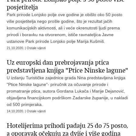
posjetitelja
Park prirode Lonjsko polje ove godine je obišlo oko 50 posto
više posjetitelja nego prošle godine, što je rezultat jačih
komunikacijskih aktivnosti, ali i veće okrenutosti ljudi prema
prirodi i boravku na otvorenom, ističe ravnateljica Javne
ustanove Park prirode Lonjsko polje Marija Kušmiš.
21.10.2020. | Ostale vijesti
​Uz europski dan prebrojavanja ptica
predstavljena knjiga "Ptice Ninske lagune"
U izdanju Turističke zajednice grada Nina predstavljena knjiga
"Ptice Ninske lagune"- priručnik za očuvanje prirode i
promatranje ptica, autora Gordana Lukača i Marije Dejanović,
objavljena financijskom podrškom Zadarske županije, u nakladi
od 500 primjeraka.
14.10.2020. | Ostale vijesti
​Hotelijerima prihodi padaju 25 do 75 posto,
a oporavak očekuju za dvije i više godina