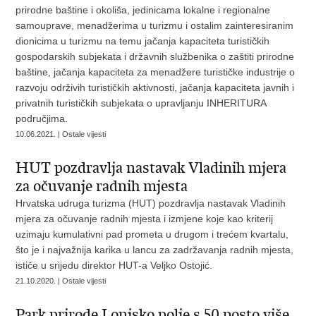
prirodne baštine i okoliša, jedinicama lokalne i regionalne
samouprave, menadžerima u turizmu i ostalim zainteresiranim
dionicima u turizmu na temu jačanja kapaciteta turističkih
gospodarskih subjekata i državnih službenika o zaštiti prirodne
baštine, jačanja kapaciteta za menadžere turističke industrije o
razvoju održivih turističkih aktivnosti, jačanja kapaciteta javnih i
privatnih turističkih subjekata o upravljanju INHERITURA
područjima.
10.06.2021. | Ostale vijesti
HUT pozdravlja nastavak Vladinih mjera
za očuvanje radnih mjesta
Hrvatska udruga turizma (HUT) pozdravlja nastavak Vladinih
mjera za očuvanje radnih mjesta i izmjene koje kao kriterij
uzimaju kumulativni pad prometa u drugom i trećem kvartalu,
što je i najvažnija karika u lancu za zadržavanja radnih mjesta,
ističe u srijedu direktor HUT-a Veljko Ostojić.
21.10.2020. | Ostale vijesti
Park prirode Lonjsko polje s 50 posto više