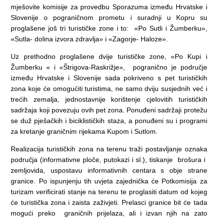
mješovite komisije za provedbu Sporazuma između Hrvatske i
Slovenije o pograničnom prometu i suradnji u Kopru su
proglašene još tri turističke zone i to: «Po Sutli i Žumberku»,
«Sutla- dolina izvora zdravlja» i «Zagorje- Haloze».
Uz prethodno proglašene dvije turističke zone, «Po Kupi i
Žumberku « i «Štrigova-Raskrižje», pogranično je područje
između Hrvatske i Slovenije sada pokriveno s pet turističkih
zona koje će omogućiti turistima, ne samo dviju susjednih već i
trećih zemalja, jednostavnije korištenje cjelovitih turističkih
sadržaja koji povezuju ovih pet zona. Ponuđeni sadržaji protežu
se duž pješačkih i biciklističkih staza, a ponuđeni su i programi
za kretanje graničnim rijekama Kupom i Sutlom.
Realizacija turističkih zona na terenu traži postavljanje oznaka
područja (informativne ploče, putokazi i sl.), tiskanje brošura i
zemljovida, uspostavu informativnih centara s obje strane
granice. Po ispunjenju tih uvjeta zajednička će Potkomisija za
turizam verificirati stanje na terenu te proglasiti datum od kojeg
će turistička zona i zaista zaživjeti. Prelasci granice bit će tada
mogući preko graničnih prijelaza, ali i izvan njih na zato