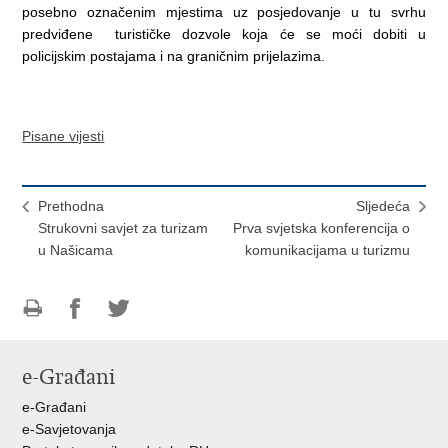
posebno označenim mjestima uz posjedovanje u tu svrhu
predviđene turističke dozvole koja će se moći dobiti u
policijskim postajama i na graničnim prijelazima.
Pisane vijesti
Prethodna
Sljedeća
Strukovni savjet za turizam
Prva svjetska konferencija o
u Našicama
komunikacijama u turizmu
Ispiši
Podijeli
Podijeli
stranicu
na
na
e-Građani
Facebooku
Twitteru
e-Građani
e-Savjetovanja