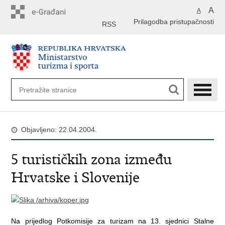
Preskoči
A
A
na
Prilagodba pristupačnosti
glavni
RSS
sadržaj
Objavljeno: 22.04.2004.
5 turističkih zona između
Hrvatske i Slovenije
Na prijedlog Potkomisije za turizam na 13. sjednici Stalne