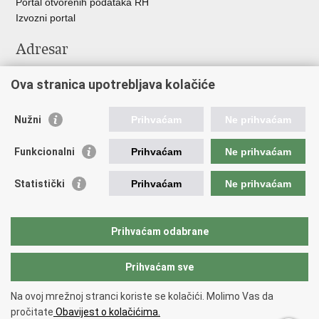
Portal otvorenih podataka RH
Izvozni portal
Adresar
Središnji katalog službenih dokumenata RH
Ova stranica upotrebljava kolačiće
Adresar tijela javne vlasti
Pozivi za žurnu pomoć
Nužni
Prihvaćam
Ne prihvaćam
Korisne poveznice
Funkcionalni
Prihvaćam
Ne prihvaćam
Vlada RH
Hrvatski sabor
Statistički
Prihvaćam
Ne prihvaćam
Predsjednik RH
Pučka pravobraniteljica
Pravobraniteljica za ravnopravnost spolova
Prihvaćam odabrane
Povjerenik za informiranje
Prihvaćam sve
Povratak na vrh
Na ovoj mrežnoj stranci koriste se kolačići. Molimo Vas da
Copyright © 2026 Ministarstvo turizma i sporta Republike Hrvatske.
Uvjeti
pročitate
Obavijest o kolačićima.