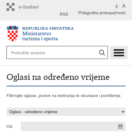
Preskoči
A
A
na
Prilagodba pristupačnosti
glavni
RSS
sadržaj
Oglasi na određeno vrijeme
Filtrirajte oglase, pozive na testiranja te obustave i poništenja:
Od: