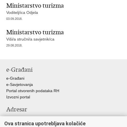
Ministarstvo turizma
Voditelj/ica Odjela
03.09.2018.
Ministarstvo turizma
Viši/a stručni/a savjetnik/ca
29.08.2018.
e-Građani
e-Građani
e-Savjetovanja
Portal otvorenih podataka RH
Izvozni portal
Adresar
Središnji katalog službenih dokumenata RH
Ova stranica upotrebljava kolačiće
Adresar tijela javne vlasti