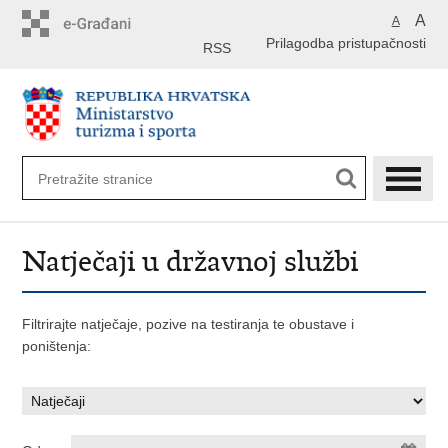
Preskoči
A
A
na
Prilagodba pristupačnosti
glavni
RSS
sadržaj
Natječaji u državnoj službi
Filtrirajte natječaje, pozive na testiranja te obustave i
poništenja: