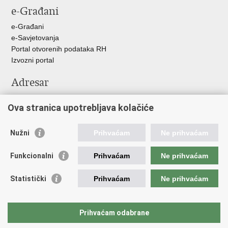
e-Građani
e-Građani
e-Savjetovanja
Portal otvorenih podataka RH
Izvozni portal
Adresar
Središnji katalog službenih dokumenata RH
Ova stranica upotrebljava kolačiće
Adresar tijela javne vlasti
Pozivi za žurnu pomoć
Nužni
Prihvaćam
Ne prihvaćam
Korisne poveznice
Funkcionalni
Prihvaćam
Ne prihvaćam
Vlada RH
Hrvatski sabor
Statistički
Prihvaćam
Ne prihvaćam
Predsjednik RH
Pučka pravobraniteljica
Pravobraniteljica za ravnopravnost spolova
Prihvaćam odabrane
Povjerenik za informiranje