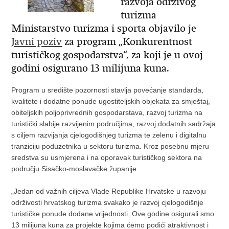
razvoja održivog
turizma
Ministarstvo turizma i sporta objavilo je
Javni poziv
za program „Konkurentnost
turističkog gospodarstva“, za koji je u ovoj
godini osigurano 13 milijuna kuna.
Program u središte pozornosti stavlja povećanje standarda,
kvalitete i dodatne ponude ugostiteljskih objekata za smještaj,
obiteljskih poljoprivrednih gospodarstava, razvoj turizma na
turistički slabije razvijenim područjima, razvoj dodatnih sadržaja
s ciljem razvijanja cjelogodišnjeg turizma te zelenu i digitalnu
tranziciju poduzetnika u sektoru turizma. Kroz posebnu mjeru
sredstva su usmjerena i na oporavak turističkog sektora na
području Sisačko-moslavačke županije.
„Jedan od važnih ciljeva Vlade Republike Hrvatske u razvoju
održivosti hrvatskog turizma svakako je razvoj cjelogodišnje
turističke ponude dodane vrijednosti. Ove godine osigurali smo
13 milijuna kuna za projekte kojima ćemo podići atraktivnost i