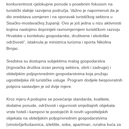
konkurentnost cjelokupne ponude s posebnim fokusom na
turistički slabije razvijena područja. Važno je napomenuti da je
dio sredstava usmjeren i na oporavak turističkog sektora u
Sisačko-moslavačkoj županiji. Ovo je još jedna u nizu aktivnosti
kojima nastojimo doprinijeti ravnomjernijem turističkom razvoju
Hrvatske u kontekstu gospodarske, društvene i ekološke
održivosti“, istaknula je ministrica turizma i sporta Nikolina
Brnjac.
Sredstva su dostupna subjektima malog gospodarstva
(trgovačka društva izvan javnog sektora, obrti i zadruge) i
obiteljskim poljoprivrednim gospodarstvima koja pružaju
ugostiteljske i/ili turističke usluge. Program dodjele bespovratnih
potpora sastavljen je od dvije mjere.
Kroz mjeru A podupire se povećanje standarda, kvalitete,
dodatne ponude, održivosti i sigurnosti smještajnih objekata
vrste hoteli i kampovi te postojećih ili novih ugostiteljskih
objekata na obiteljskim poljoprivrednim gospodarstvima
(vinotočje/kušaonica, izletište, soba, apartman, ruralna kuća za