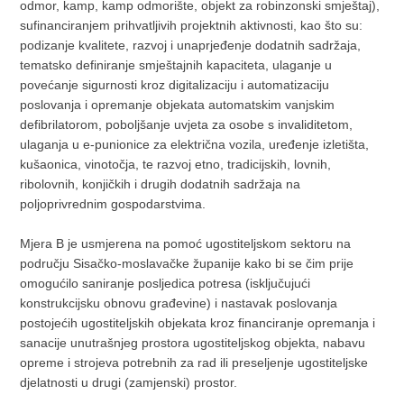
odmor, kamp, kamp odmorište, objekt za robinzonski smještaj),
sufinanciranjem prihvatljivih projektnih aktivnosti, kao što su:
podizanje kvalitete, razvoj i unaprjeđenje dodatnih sadržaja,
tematsko definiranje smještajnih kapaciteta, ulaganje u
povećanje sigurnosti kroz digitalizaciju i automatizaciju
poslovanja i opremanje objekata automatskim vanjskim
defibrilatorom, poboljšanje uvjeta za osobe s invaliditetom,
ulaganja u e-punionice za električna vozila, uređenje izletišta,
kušaonica, vinotočja, te razvoj etno, tradicijskih, lovnih,
ribolovnih, konjičkih i drugih dodatnih sadržaja na
poljoprivrednim gospodarstvima.
Mjera B je usmjerena na pomoć ugostiteljskom sektoru na
području Sisačko-moslavačke županije kako bi se čim prije
omogućilo saniranje posljedica potresa (isključujući
konstrukcijsku obnovu građevine) i nastavak poslovanja
postojećih ugostiteljskih objekata kroz financiranje opremanja i
sanacije unutrašnjeg prostora ugostiteljskog objekta, nabavu
opreme i strojeva potrebnih za rad ili preseljenje ugostiteljske
djelatnosti u drugi (zamjenski) prostor.