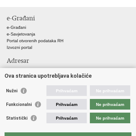
e-Građani
e-Građani
e-Savjetovanja
Portal otvorenih podataka RH
Izvozni portal
Adresar
Središnji katalog službenih dokumenata RH
Ova stranica upotrebljava kolačiće
Adresar tijela javne vlasti
Pozivi za žurnu pomoć
Nužni
Prihvaćam
Ne prihvaćam
Korisne poveznice
Funkcionalni
Prihvaćam
Ne prihvaćam
Vlada RH
Hrvatski sabor
Statistički
Prihvaćam
Ne prihvaćam
Predsjednik RH
Pučka pravobraniteljica
Pravobraniteljica za ravnopravnost spolova