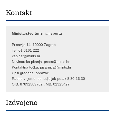
Kontakt
Ministarstvo turizma i sporta
Prisavlje 14, 10000 Zagreb
Tel: 01 6161 222
kabinet@mints.hr
Novinarska pitanja:
press@mints.hr
Kontaktna točka:
pisarnica@mints.hr
Upiti građana:
obrazac
Radno vrijeme: ponedjeljak-petak 8:30-16:30
OIB: 87892589782 ; MB: 02323427
Izdvojeno