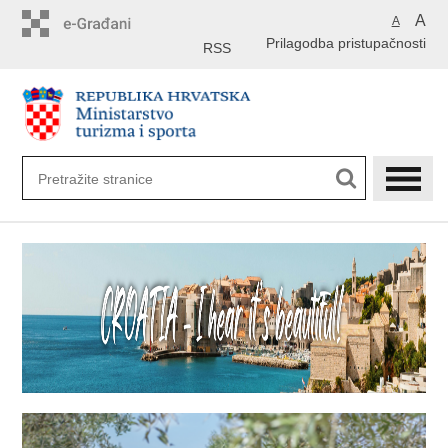
Preskoči
A
A
na
Prilagodba pristupačnosti
glavni
RSS
sadržaj