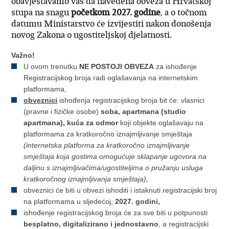
obavještavamo vas da navedena obveza u Hrvatskoj
stupa na snagu
početkom 2027. godine
, a o točnom
datumu Ministarstvo će izvijestiti nakon donošenja
novog Zakona o ugostiteljskoj djelatnosti.
Važno!
U ovom trenutku
NE POSTOJI OBVEZA
za ishođenje
Registracijskog broja radi oglašavanja na internetskim
platformama,
obveznici
ishođenja registracijskog broja bit će: vlasnici
(pravne i fizičke osobe)
soba, apartmana (studio
apartmana), kuća za odmor
koji objekte oglašavaju na
platformama za kratkoročno iznajmljivanje smještaja
(internetska platforma za kratkoročno iznajmljivanje
smještaja koja gostima omogućuje sklapanje ugovora na
daljinu s iznajmljivačima/ugostiteljima o pružanju usluga
kratkoročnog iznajmljivanja smještaja),
obveznici će biti u obvezi ishoditi i istaknuti registracijski broj
na platformama u sljedećoj,
2027. godini,
ishođenje registracijskog broja će za sve biti u potpunosti
besplatno, digitalizirano i jednostavno
, a registracijski