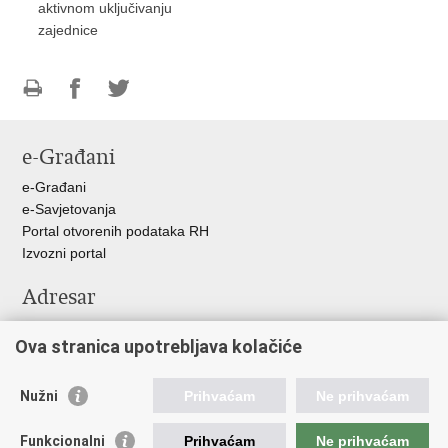
aktivnom uključivanju
zajednice
Ispiši
Podijeli
Podijeli
stranicu
na
na
e-Građani
Facebooku
Twitteru
e-Građani
e-Savjetovanja
Portal otvorenih podataka RH
Izvozni portal
Adresar
Središnji katalog službenih dokumenata RH
Ova stranica upotrebljava kolačiće
Adresar tijela javne vlasti
Pozivi za žurnu pomoć
Nužni
Prihvaćam
Ne prihvaćam
Korisne poveznice
Funkcionalni
Prihvaćam
Ne prihvaćam
Vlada RH