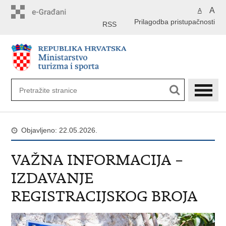
Preskoči
A
A
na
Prilagodba pristupačnosti
glavni
RSS
sadržaj
Objavljeno: 22.05.2026.
VAŽNA INFORMACIJA –
IZDAVANJE
REGISTRACIJSKOG BROJA