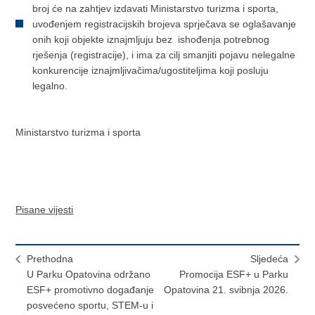
broj će na zahtjev izdavati Ministarstvo turizma i sporta,
uvođenjem registracijskih brojeva sprječava se oglašavanje
onih koji objekte iznajmljuju bez ishođenja potrebnog
rješenja (registracije), i ima za cilj smanjiti pojavu nelegalne
konkurencije iznajmljivačima/ugostiteljima koji posluju
legalno.
Ministarstvo turizma i sporta
Pisane vijesti
Prethodna
Sljedeća
U Parku Opatovina održano
Promocija ESF+ u Parku
ESF+ promotivno događanje
Opatovina 21. svibnja 2026.
posvećeno sportu, STEM-u i