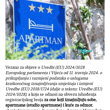
Vezano za objave o
Uredbi (EU) 2024/1028
Europskog parlamenta i Vijeća od 11. travnja 2024. o
prikupljanju i razmjeni podataka o uslugama
kratkoročnog iznajmljivanja smještaja i izmjeni
Uredbe (EU) 2018/1724 (dalje u tekstu: Uredba (EU)
2024/1028),
a koja se odnosi na obvezu ishođenja
registracijskog broja
za one koji iznajmljuju sobe,
apartmane (studio apartmane) i kuće za odmor
,